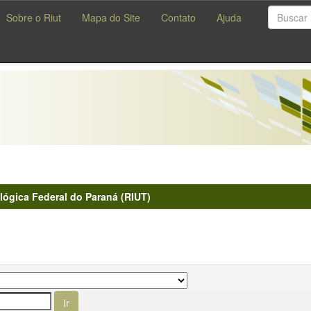
Sobre o Riut
Mapa do Site
Contato
Ajuda
lógica Federal do Paraná (RIUT)