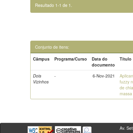
Resultado 1-1 de 1.
Conjunto de itens:
Câmpus
Programa/Curso
Data do
Título
documento
Dois
-
6-Nov-2021
Aplica
Vizinhos
fuzzy n
de chi
massa
Av. Sete de Se