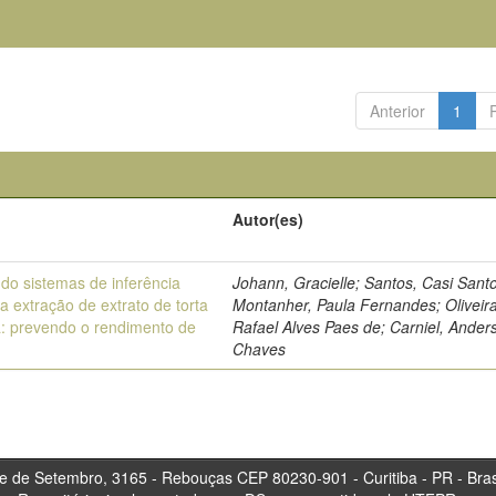
Anterior
1
Autor(es)
ndo sistemas de inferência
Johann, Gracielle; Santos, Casi Sant
a extração de extrato de torta
Montanher, Paula Fernandes; Oliveira
a: prevendo o rendimento de
Rafael Alves Paes de; Carniel, Ander
Chaves
tembro, 3165 - Rebouças CEP 80230-901 - Curitiba 