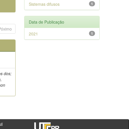
Sistemas difusos
1
Data de Publicação
Póximo
2021
1
os dos;
,
son
- PR - Brasil