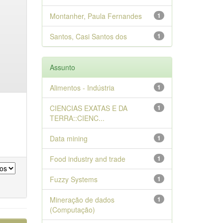
Montanher, Paula Fernandes
1
Santos, Casi Santos dos
1
Assunto
Alimentos - Indústria
1
CIENCIAS EXATAS E DA
1
TERRA::CIENC...
Data mining
1
Food industry and trade
1
Fuzzy Systems
1
Mineração de dados
1
(Computação)