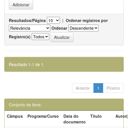
Resultados/Página
|
Ordenar registros por
Ordenar
Registro(s)
Resultado 1-1 de 1.
Anterior
1
Póximo
Conjunto de itens:
Câmpus
Programa/Curso
Data do
Título
Autor(
documento