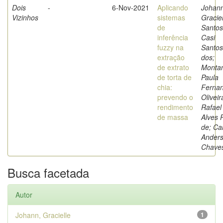
Dois
-
6-Nov-2021
Aplicando
Johann
Vizinhos
sistemas
Graciel
de
Santos
inferência
Casi
fuzzy na
Santos
extração
dos;
de extrato
Montan
de torta de
Paula
chia:
Fernan
prevendo o
Oliveir
rendimento
Rafael
de massa
Alves 
de; Car
Ander
Chave
Busca facetada
Autor
Johann, Gracielle
1