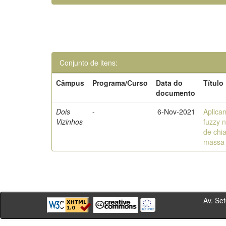
Conjunto de itens:
Câmpus
Programa/Curso
Data do
Título
documento
Dois
-
6-Nov-2021
Aplica
Vizinhos
fuzzy n
de chi
massa
Av. Sete de Se