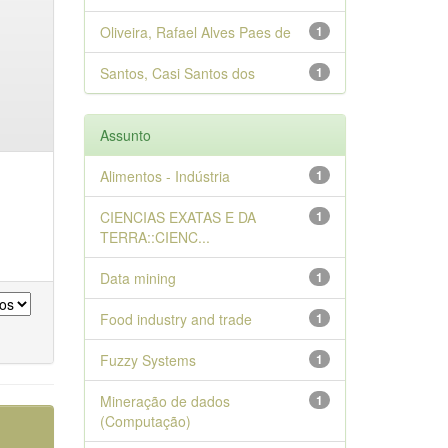
Oliveira, Rafael Alves Paes de
1
Santos, Casi Santos dos
1
Assunto
Alimentos - Indústria
1
CIENCIAS EXATAS E DA
1
TERRA::CIENC...
Data mining
1
Food industry and trade
1
Fuzzy Systems
1
Mineração de dados
1
(Computação)