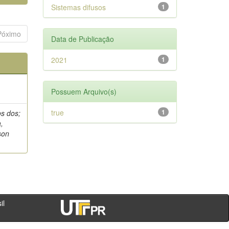
Sistemas difusos
1
Póximo
Data de Publicação
2021
1
Possuem Arquivo(s)
true
1
os dos;
,
son
- PR - Brasil