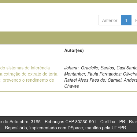
Anterior
1
Autor(es)
ndo sistemas de inferência
Johann, Gracielle; Santos, Casi Sant
a extração de extrato de torta
Montanher, Paula Fernandes; Oliveira
a: prevendo o rendimento de
Rafael Alves Paes de; Carniel, Ander
Chaves
tembro, 3165 - Rebouças CEP 80230-901 - Curitiba 
Repositório, implementado com DSpace, mantido pela UTFPR