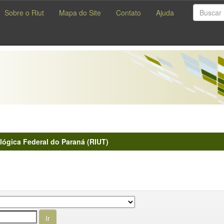
Sobre o Riut
Mapa do Site
Contato
Ajuda
lógica Federal do Paraná (RIUT)