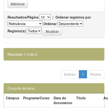
Resultados/Página
|
Ordenar registros por
Ordenar
Registro(s)
Resultado 1-3 de 3.
Anterior
1
Póximo
Conjunto de itens:
Câmpus
Programa/Curso
Data do
Título
Au
documento