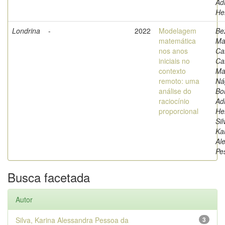
Ad
He
Londrina
-
2022
Modelagem
Be
matemática
Ma
nos anos
Ca
iniciais no
Ca
contexto
Ma
remoto: uma
Ná
análise do
Bo
raciocínio
Ad
proporcional
He
Sil
Ka
Al
Pe
Busca facetada
Autor
Silva, Karina Alessandra Pessoa da
3