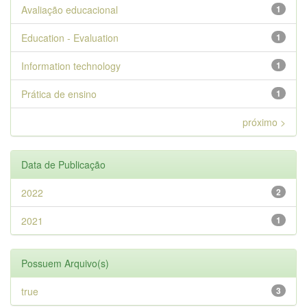
Avaliação educacional
1
Education - Evaluation
1
Information technology
1
Prática de ensino
1
próximo >
Data de Publicação
2022
2
2021
1
Possuem Arquivo(s)
true
3