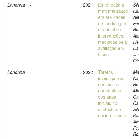
Londrina
-
2021
Em direção à
Sil
matematização
Ka
em atividades
Al
de modelagem
Pe
matemática:
Bo
intervenções
Ad
mediadas pela
He
avaliação em
Dal
fases
Ja
Ot
Londrina
-
2022
Tarefas
Ma
investigativas
Ná
nas aulas de
Be
matemática
Ma
dos anos
Ca
iniciais no
Ca
contexto do
Sil
ensino remoto
Ka
Al
Pe
Bo