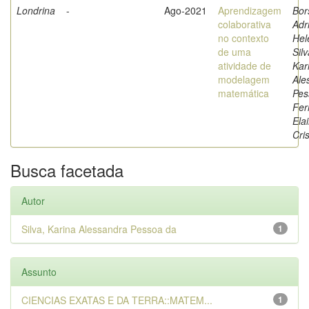
Londrina
-
Ago-2021
Aprendizagem
Bor
colaborativa
Adr
no contexto
Hel
de uma
Silv
atividade de
Kar
modelagem
Ale
matemática
Pes
Fer
Ela
Cris
Busca facetada
Autor
Silva, Karina Alessandra Pessoa da
1
Assunto
CIENCIAS EXATAS E DA TERRA::MATEM...
1