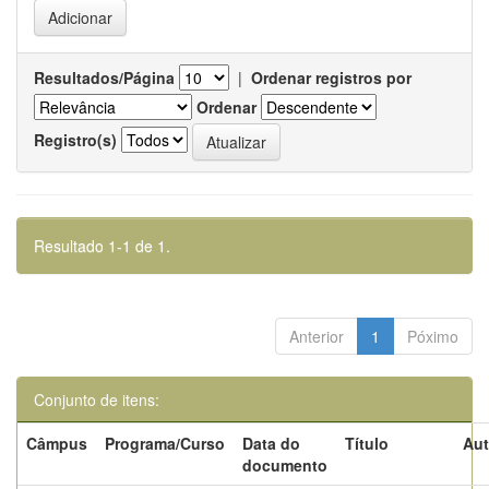
Resultados/Página
|
Ordenar registros por
Ordenar
Registro(s)
Resultado 1-1 de 1.
Anterior
1
Póximo
Conjunto de itens:
Câmpus
Programa/Curso
Data do
Título
Aut
documento