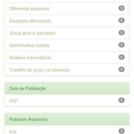
Differential equations
1
Equações diferenciais
1
Group work in education
1
Mathematical models
1
Modelos matemáticos
1
Trabalho de grupo na educação
1
Data de Publicação
2021
1
Possuem Arquivo(s)
true
1