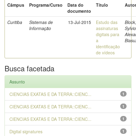
Câmpus
Programa/Curso
Data do
Título
Autor
documento
Curitiba
Sistemas de
13-Jul-2015
Estudo das
Block
Informação
assinaturas
Sylvio
digitais para
Alexa
a
Biasu
identificação
de vídeos
Busca facetada
Assunto
CIENCIAS EXATAS E DA TERRA::CIENC...
1
CIENCIAS EXATAS E DA TERRA::CIENC...
1
CIENCIAS EXATAS E DA TERRA::CIENC...
1
Digital signatures
1