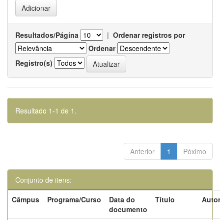
Resultados/Página
|
Ordenar registros por
Ordenar
Registro(s)
Resultado 1-1 de 1.
Anterior
1
Póximo
Conjunto de itens:
Câmpus
Programa/Curso
Data do
Título
Autor
documento