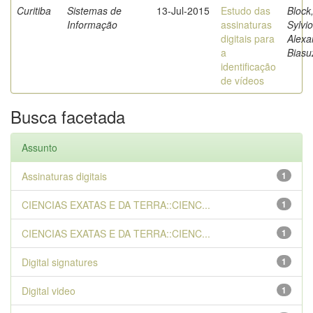
Curitiba
Sistemas de
13-Jul-2015
Estudo das
Block
Informação
assinaturas
Sylvio
digitais para
Alexa
a
Biasu
identificação
de vídeos
Busca facetada
Assunto
Assinaturas digitais
1
CIENCIAS EXATAS E DA TERRA::CIENC...
1
CIENCIAS EXATAS E DA TERRA::CIENC...
1
Digital signatures
1
Digital video
1