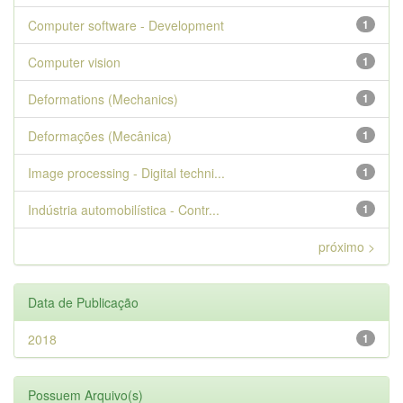
Computer software - Development
1
Computer vision
1
Deformations (Mechanics)
1
Deformações (Mecânica)
1
Image processing - Digital techni...
1
Indústria automobilística - Contr...
1
próximo >
Data de Publicação
2018
1
Possuem Arquivo(s)