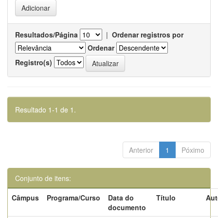
Resultados/Página
|
Ordenar registros por
Ordenar
Registro(s)
Resultado 1-1 de 1.
Anterior
1
Póximo
Conjunto de itens:
Câmpus
Programa/Curso
Data do
Título
Aut
documento