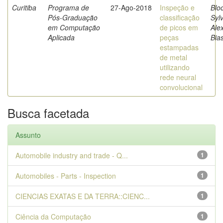
Curitiba
Programa de
27-Ago-2018
Inspeção e
Blo
Pós-Graduação
classificação
Sylv
em Computação
de picos em
Ale
Aplicada
peças
Bia
estampadas
de metal
utilizando
rede neural
convolucional
Busca facetada
Assunto
Automobile industry and trade - Q...
1
Automobiles - Parts - Inspection
1
CIENCIAS EXATAS E DA TERRA::CIENC...
1
Ciência da Computação
1