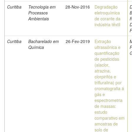
Curitiba
Tecnologia em
28-Nov-2016
Degradação
D
Processos
eletroquímica
B
Ambientais
de corante da
R
indústria têxtil
D
F
Curitiba
Bacharelado em
26-Fev-2019
Extração
M
Química
ultrassônica e
F
quantificação
G
de pesticidas
(alaclor,
atrazina,
clorpirifós e
trifluralina) por
cromatografia á
gás e
espectrometria
de massas:
estudo
comparativo em
amostras de
solo de