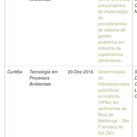
para proposta
Q
de implantação
de
procedimentos
de sistema de
gestão
ambiental em
indústria de
suplementos
alimentares
Curitiba
Tecnologia em
20-Dez-2016
Determinação
S
Processos
de
D
Ambientais
hidrocarbonetos
G
policíclicos
L
aromáticos
G
(HPAs) em
sedimentos da
Baía da
Babitonga - São
Francisco do
Sul (SC)