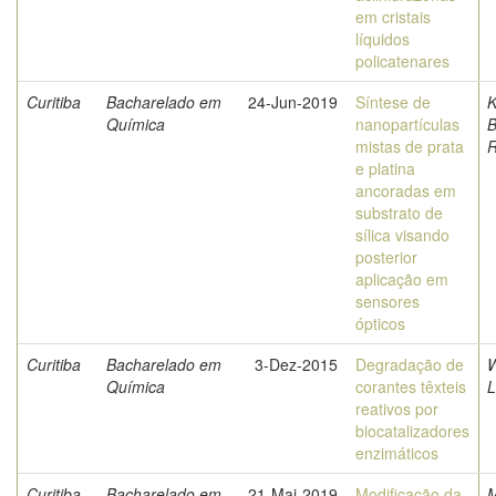
em cristais
líquidos
policatenares
Curitiba
Bacharelado em
24-Jun-2019
Síntese de
K
Química
nanopartículas
B
mistas de prata
R
e platina
ancoradas em
substrato de
sílica visando
posterior
aplicação em
sensores
ópticos
Curitiba
Bacharelado em
3-Dez-2015
Degradação de
W
Química
corantes têxteis
L
reativos por
biocatalizadores
enzimáticos
Curitiba
Bacharelado em
21-Mai-2019
Modificação da
M