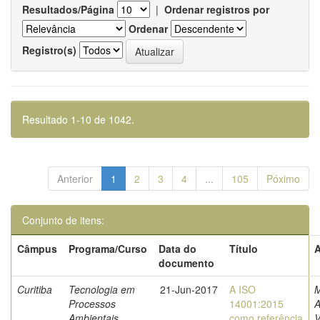
Resultados/Página
|
Ordenar registros por
Ordenar
Registro(s)
Resultado 1-10 de 1042.
Anterior
1
2
3
4
...
105
Póximo
Conjunto de itens:
Câmpus
Programa/Curso
Data do
Título
A
documento
Curitiba
Tecnologia em
21-Jun-2017
A ISO
M
Processos
14001:2015
Ambientais
como referência
V