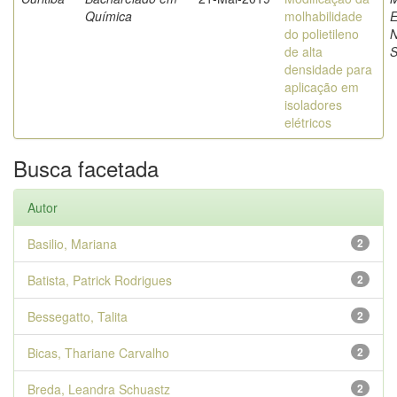
Química
molhabilidade
E
do polietileno
N
de alta
S
densidade para
aplicação em
isoladores
elétricos
Busca facetada
Autor
Basilio, Mariana
2
Batista, Patrick Rodrigues
2
Bessegatto, Talita
2
Bicas, Thariane Carvalho
2
Breda, Leandra Schuastz
2