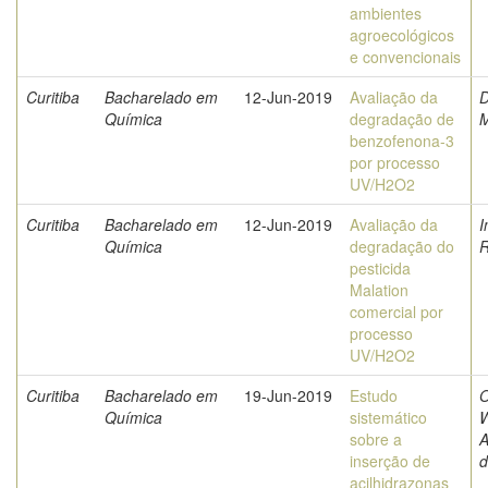
ambientes
agroecológicos
e convencionais
Curitiba
Bacharelado em
12-Jun-2019
Avaliação da
D
Química
degradação de
M
benzofenona-3
por processo
UV/H2O2
Curitiba
Bacharelado em
12-Jun-2019
Avaliação da
I
Química
degradação do
R
pesticida
Malation
comercial por
processo
UV/H2O2
Curitiba
Bacharelado em
19-Jun-2019
Estudo
O
Química
sistemático
W
sobre a
A
inserção de
d
acilhidrazonas