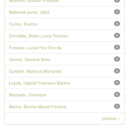
Andreolli, Glauber Proceski
1
Balbinotti Junior, Valcir
1
Cunico, Everton
1
Dornelles, Deam Lucca Trevisan
1
Fonseca, Lucas Hiro Ono da
1
Gomes, Giovane Aires
1
Gutstein, Matheus Martarello
1
Loyola, Gabriel Francisco Martins
1
Machado, Cleverson
1
Marins, Brunno Marcel Ferreira
1
próximo >