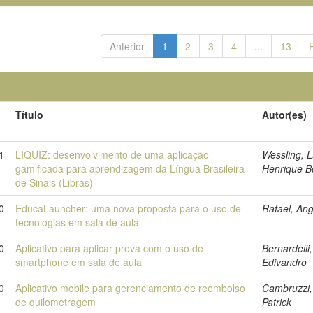
Anterior
1
2
3
4
...
13
Título
Autor(es)
o
1
LIQUIZ: desenvolvimento de uma aplicação
Wessling, L
gamificada para aprendizagem da Língua Brasileira
Henrique B
de Sinais (Libras)
0
EducaLauncher: uma nova proposta para o uso de
Rafael, Ang
tecnologias em sala de aula
0
Aplicativo para aplicar prova com o uso de
Bernardelli,
smartphone em sala de aula
Edivandro
0
Aplicativo mobile para gerenciamento de reembolso
Cambruzzi,
de quilometragem
Patrick