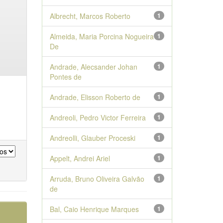
Albrecht, Marcos Roberto
1
Almeida, Maria Porcina Nogueira
1
De
Andrade, Alecsander Johan
1
Pontes de
Andrade, Elisson Roberto de
1
Andreoli, Pedro Victor Ferreira
1
Andreolli, Glauber Proceski
1
Appelt, Andrei Ariel
1
Arruda, Bruno Oliveira Galvão
1
de
Bal, Caio Henrique Marques
1