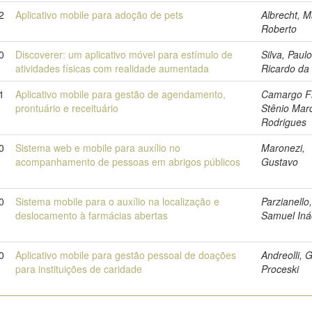
2
Aplicativo mobile para adoção de pets
Albrecht, 
Roberto
0
Discoverer: um aplicativo móvel para estímulo de
Silva, Paul
atividades físicas com realidade aumentada
Ricardo da
1
Aplicativo mobile para gestão de agendamento,
Camargo Fi
prontuário e receituário
Stênio Mar
Rodrigues
0
Sistema web e mobile para auxílio no
Maronezi,
acompanhamento de pessoas em abrigos públicos
Gustavo
0
Sistema mobile para o auxílio na localização e
Parzianello
deslocamento à farmácias abertas
Samuel Iná
0
Aplicativo mobile para gestão pessoal de doações
Andreolli, 
para instituições de caridade
Proceski