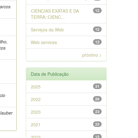
Marcos
CIENCIAS EXATAS E DA
12
TERRA::CIENC...
o
Serviços da Web
12
lho,
Web services
12
cos
próximo >
Data de Publicação
2025
31
,
cio
2022
26
2020
23
Glauber
2021
23
2023
15