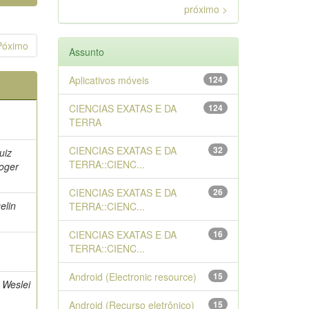
próximo >
Póximo
Assunto
Aplicativos móveis
124
CIENCIAS EXATAS E DA
124
TERRA
CIENCIAS EXATAS E DA
32
uiz
TERRA::CIENC...
oger
CIENCIAS EXATAS E DA
26
elin
TERRA::CIENC...
CIENCIAS EXATAS E DA
16
TERRA::CIENC...
Android (Electronic resource)
15
 Weslei
Android (Recurso eletrônico)
15