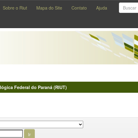
Sobre o Riut
Mapa do Site
Contato
Ajuda
lógica Federal do Paraná (RIUT)