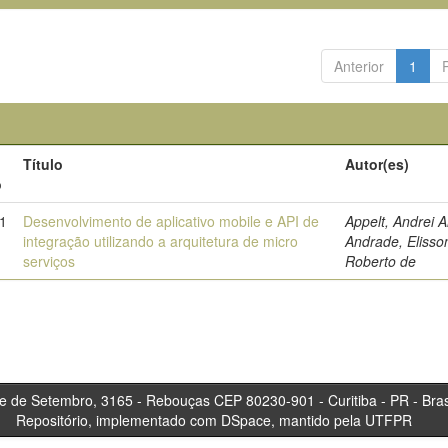
Anterior
1
Título
Autor(es)
o
1
Desenvolvimento de aplicativo mobile e API de
Appelt, Andrei Ar
integração utilizando a arquitetura de micro
Andrade, Elisso
serviços
Roberto de
tembro, 3165 - Rebouças CEP 80230-901 - Curitiba 
Repositório, implementado com DSpace, mantido pela UTFPR