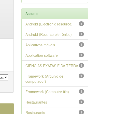
Assunto
Android (Electronic resource)
1
Android (Recurso eletrônico)
1
Aplicativos móveis
1
Application software
1
CIENCIAS EXATAS E DA TERRA
1
Framework (Arquivo de
1
computador)
Framework (Computer file)
1
Restaurantes
1
Restaurants
1