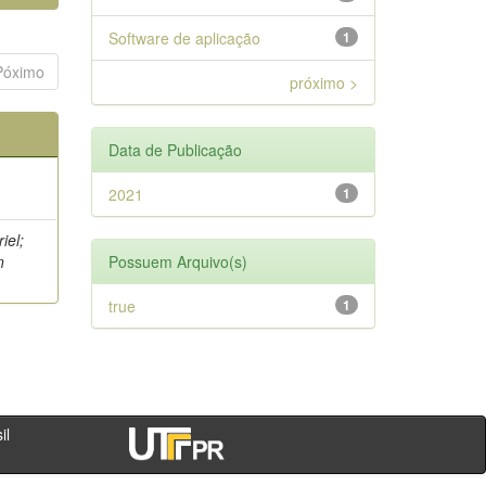
Software de aplicação
1
Póximo
próximo >
Data de Publicação
2021
1
iel;
n
Possuem Arquivo(s)
true
1
- PR - Brasil