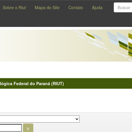
Sobre o Riut
Mapa do Site
Contato
Ajuda
lógica Federal do Paraná (RIUT)