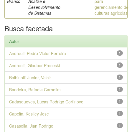
Branco
Análise e
para
Desenvolvimento
gerenciamento de
de Sistemas
culturas agrícolas
Busca facetada
Autor
Andreoli, Pedro Victor Ferreira
1
Andreolli, Glauber Proceski
1
Balbinotti Junior, Valcir
1
Bandeira, Rafaela Carbelim
1
Cadasqueves, Lucas Rodrigo Cortinove
1
Capelin, Keslley Jose
1
Casasolla, Jian Rodrigo
1