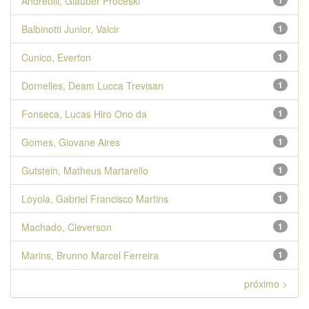
Andreolli, Glauber Proceski
1
Balbinotti Junior, Valcir
1
Cunico, Everton
1
Dornelles, Deam Lucca Trevisan
1
Fonseca, Lucas Hiro Ono da
1
Gomes, Giovane Aires
1
Gutstein, Matheus Martarello
1
Loyola, Gabriel Francisco Martins
1
Machado, Cleverson
1
Marins, Brunno Marcel Ferreira
1
próximo >