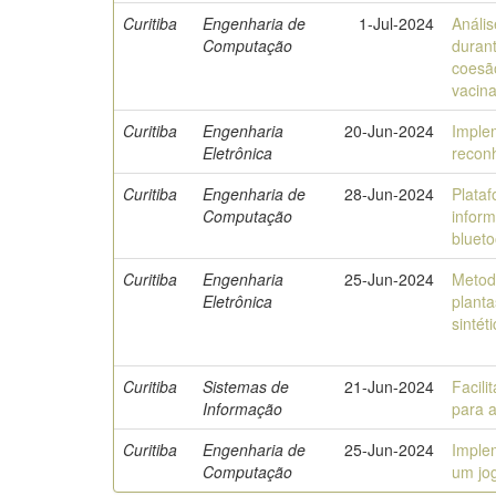
Curitiba
Engenharia de
1-Jul-2024
Anális
Computação
duran
coesão
vacin
Curitiba
Engenharia
20-Jun-2024
Imple
Eletrônica
recon
Curitiba
Engenharia de
28-Jun-2024
Plata
Computação
infor
blueto
Curitiba
Engenharia
25-Jun-2024
Metod
Eletrônica
plant
sintét
Curitiba
Sistemas de
21-Jun-2024
Facili
Informação
para 
Curitiba
Engenharia de
25-Jun-2024
Imple
Computação
um jog