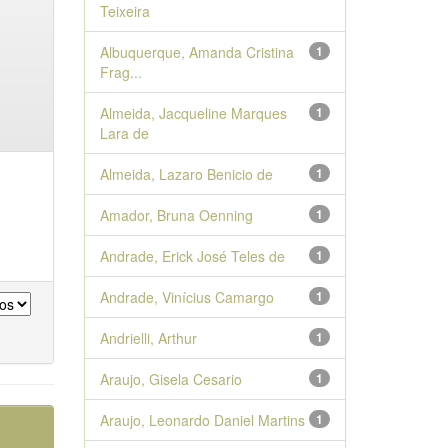
Teixeira
Albuquerque, Amanda Cristina
1
Frag...
Almeida, Jacqueline Marques
1
Lara de
Almeida, Lazaro Benicio de
1
Amador, Bruna Oenning
1
Andrade, Erick José Teles de
1
Andrade, Vinícius Camargo
1
Andrielli, Arthur
1
Araujo, Gisela Cesario
1
Araujo, Leonardo Daniel Martins
1