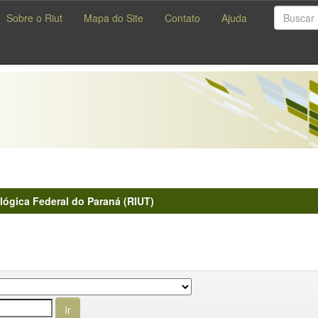
Sobre o Riut
Mapa do Site
Contato
Ajuda
lógica Federal do Paraná (RIUT)