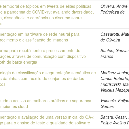
e temporal de tópicos em tweets de elites políticas
Oliveira, André
te a pandemia de COVID-19: avaliando diversidade,
Pedrofeza de
, dissonância e coerência no discurso sobre
as
mentação em hardware de rede neural para
Cassarotti, Ma
hecimento e classificação de imagens
de Oliveira
forma para recebimento e processamento de
Santos, Geova
mações através de comunicação com dispositivo
Franco
oth de baixa energia
ologia de classificação e segmentação semântica de
Modinez Junior
as daninhas com auxílio de conjuntos de dados
Carlos Roberto
icos
Fridriscvski, M
Vinicius Mazep
tando o acesso às melhores práticas de segurança
Valencio, Felip
ambientes cloud
Gomes
mentação e avaliação de uma versão inicial do QA+:
Batista, Cesar;
o para o ensino de teste e qualidade de software
Felipe Avelino 