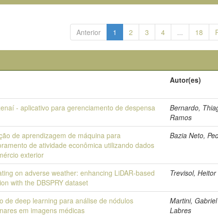
Anterior
1
2
3
4
...
18
o
Autor(es)
enaí - aplicativo para gerenciamento de despensa
Bernardo, Thia
Ramos
ação de aprendizagem de máquina para
Bazia Neto, Pe
oramento de atividade econômica utilizando dados
ércio exterior
ating on adverse weather: enhancing LiDAR-based
Trevisol, Heito
tion with the DBSPRY dataset
o de deep learning para análise de nódulos
Martini, Gabriel
nares em imagens médicas
Labres