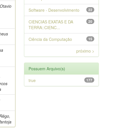
 Otavio
Software - Desenvolvimento
22
CIENCIAS EXATAS E DA
20
TERRA::CIENC...
theus
Ciência da Computação
15
na
próximo >
Possuem Arquivo(s)
,
;
true
177
arcos
a
e
 Rêgo,
Pantoja