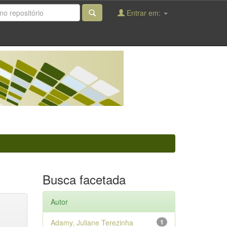
Entrar em:
Busca facetada
Autor
Adamy, Juliane Terezinha
1