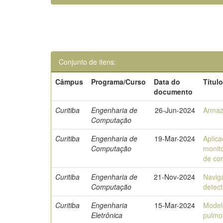
Conjunto de itens:
Câmpus
Programa/Curso
Data do
Títul
documento
Curitiba
Engenharia de
26-Jun-2024
Armaz
Computação
Curitiba
Engenharia de
19-Mar-2024
Aplic
Computação
monit
de com
Curitiba
Engenharia de
21-Nov-2024
Navig
Computação
detec
Curitiba
Engenharia
15-Mar-2024
Model
Eletrônica
pulmo