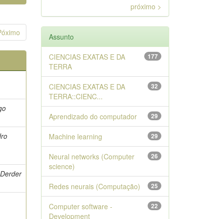
próximo >
Póximo
Assunto
CIENCIAS EXATAS E DA
177
TERRA
CIENCIAS EXATAS E DA
32
TERRA::CIENC...
go
Aprendizado do computador
29
dro
Machine learning
29
Neural networks (Computer
26
science)
r Derder
Redes neurais (Computação)
25
Computer software -
22
Development