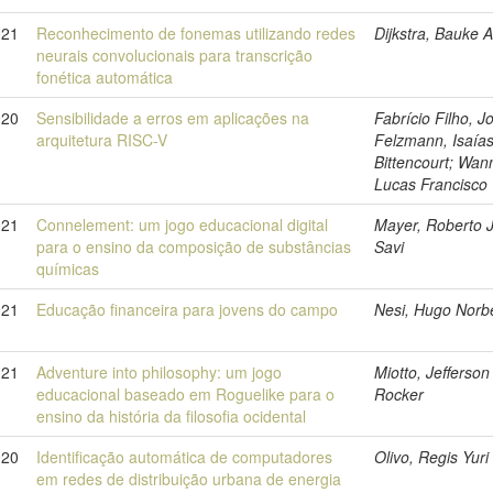
021
Reconhecimento de fonemas utilizando redes
Dijkstra, Bauke A
neurais convolucionais para transcrição
fonética automática
020
Sensibilidade a erros em aplicações na
Fabrício Filho, J
arquitetura RISC-V
Felzmann, Isaía
Bittencourt; Wan
Lucas Francisco
021
Connelement: um jogo educacional digital
Mayer, Roberto J
para o ensino da composição de substâncias
Savi
químicas
021
Educação financeira para jovens do campo
Nesi, Hugo Norb
021
Adventure into philosophy: um jogo
Miotto, Jefferson
educacional baseado em Roguelike para o
Rocker
ensino da história da filosofia ocidental
020
Identificação automática de computadores
Olivo, Regis Yuri
em redes de distribuição urbana de energia