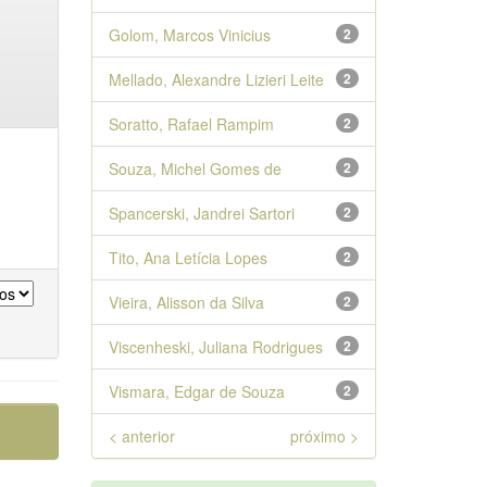
Golom, Marcos Vinicius
2
Mellado, Alexandre Lizieri Leite
2
Soratto, Rafael Rampim
2
Souza, Michel Gomes de
2
Spancerski, Jandrei Sartori
2
Tito, Ana Letícia Lopes
2
Vieira, Alisson da Silva
2
Viscenheski, Juliana Rodrigues
2
Vismara, Edgar de Souza
2
< anterior
próximo >