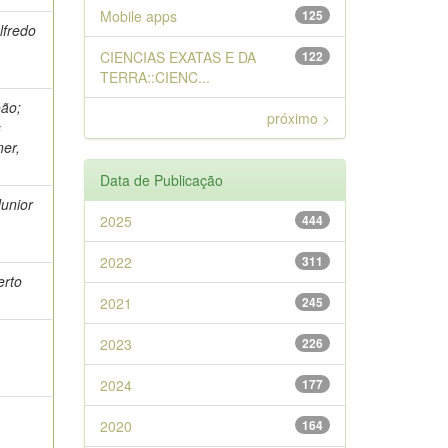
Mobile apps
125
lfredo
CIENCIAS EXATAS E DA
122
TERRA::CIENC...
oão;
próximo >
s
ner,
Data de Publicação
unior
2025
444
2022
311
erto
2021
245
2023
226
2024
177
2020
164