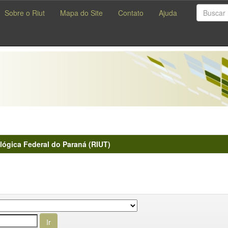
Sobre o Riut
Mapa do Site
Contato
Ajuda
lógica Federal do Paraná (RIUT)