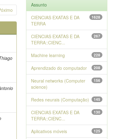
Assunto
Póximo
CIENCIAS EXATAS E DA
1628
TERRA
CIENCIAS EXATAS E DA
267
TERRA::CIENC...
Machine learning
228
Thiago
Aprendizado do computador
208
Neural networks (Computer
156
science)
Antonio
Redes neurais (Computação)
145
CIENCIAS EXATAS E DA
130
o
TERRA::CIENC...
Aplicativos móveis
125