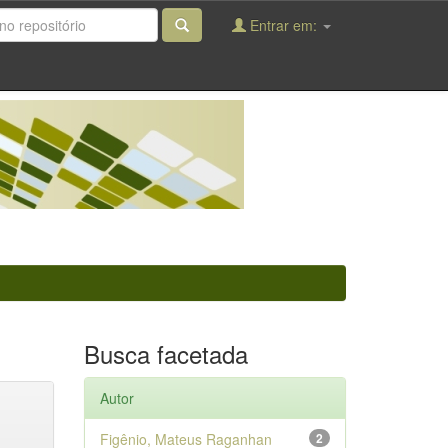
Entrar em:
Busca facetada
Autor
Figênio, Mateus Raganhan
2