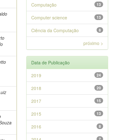
Computação
13
aldo
Computer science
13
Ciência da Computação
8
rto
próximo >
lo
etto
Data de Publicação
2019
24
2018
20
Luiz
2017
15
2015
13
o
 Souza
2016
8
2014
7