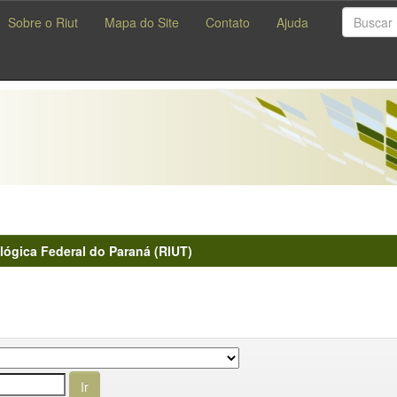
Sobre o Riut
Mapa do Site
Contato
Ajuda
lógica Federal do Paraná (RIUT)