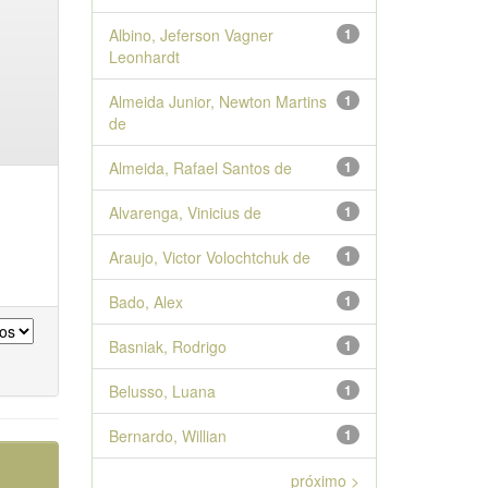
Albino, Jeferson Vagner
1
Leonhardt
Almeida Junior, Newton Martins
1
de
Almeida, Rafael Santos de
1
Alvarenga, Vinicius de
1
Araujo, Victor Volochtchuk de
1
Bado, Alex
1
Basniak, Rodrigo
1
Belusso, Luana
1
Bernardo, Willian
1
próximo >