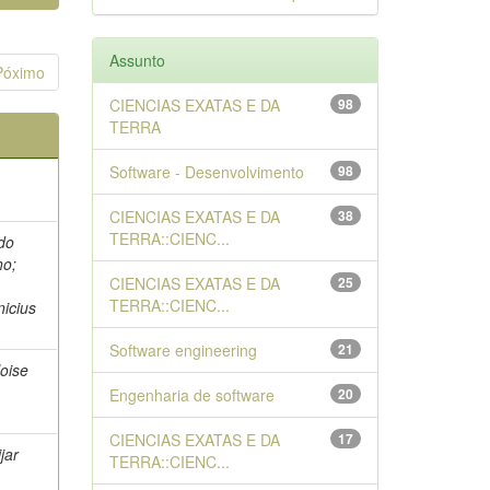
Assunto
Póximo
CIENCIAS EXATAS E DA
98
TERRA
Software - Desenvolvimento
98
CIENCIAS EXATAS E DA
38
TERRA::CIENC...
do
ho;
CIENCIAS EXATAS E DA
25
TERRA::CIENC...
nicius
Software engineering
21
oise
Engenharia de software
20
CIENCIAS EXATAS E DA
17
jar
TERRA::CIENC...