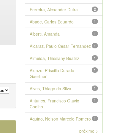
Ferreira, Alexander Dutra
2
Abade, Carlos Eduardo
1
Alberti, Amanda
1
Alcaraz, Paulo Cesar Fernandez
1
Almeida, Thissiany Beatriz
1
Alonzo, Priscilla Dorado
1
Gaertner
Alves, Thiago da Silva
1
Antunes, Francisco Otavio
1
Coelho ...
Aquino, Nelson Marcelo Romero
1
próximo >