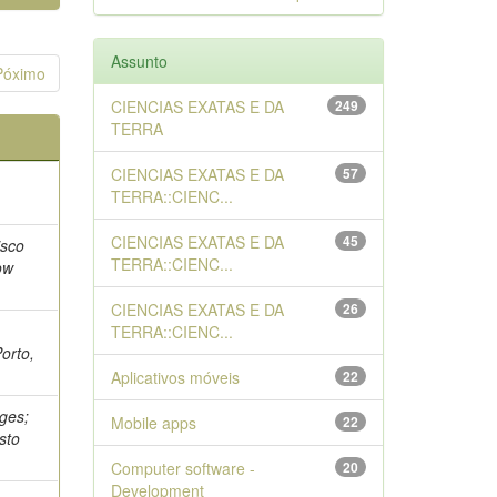
Assunto
Póximo
CIENCIAS EXATAS E DA
249
TERRA
CIENCIAS EXATAS E DA
57
TERRA::CIENC...
CIENCIAS EXATAS E DA
45
isco
TERRA::CIENC...
ow
CIENCIAS EXATAS E DA
26
TERRA::CIENC...
orto,
Aplicativos móveis
22
ges;
Mobile apps
22
sto
Computer software -
20
Development