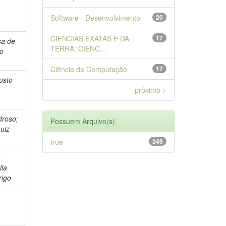
Software - Desenvolvimento
20
CIENCIAS EXATAS E DA
17
sa de
TERRA::CIENC...
lo
Ciência da Computação
17
usto
próximo >
droso;
Possuem Arquivo(s)
uiz
true
249
n
lia
rigo