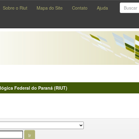
Sobre o Riut
Mapa do Site
Contato
Ajuda
lógica Federal do Paraná (RIUT)