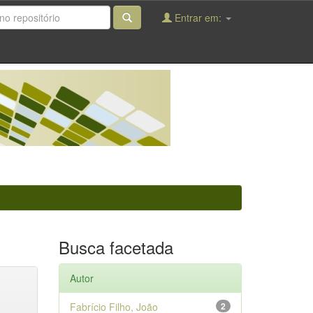
Entrar em:
Busca facetada
Autor
Fabrício Filho, João
2