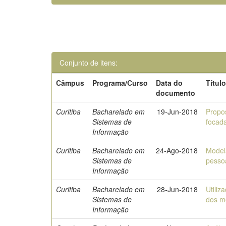
Conjunto de itens:
Câmpus
Programa/Curso
Data do
Títul
documento
Curitiba
Bacharelado em
19-Jun-2018
Propo
Sistemas de
focad
Informação
Curitiba
Bacharelado em
24-Ago-2018
Modela
Sistemas de
pesso
Informação
Curitiba
Bacharelado em
28-Jun-2018
Utiliz
Sistemas de
dos me
Informação