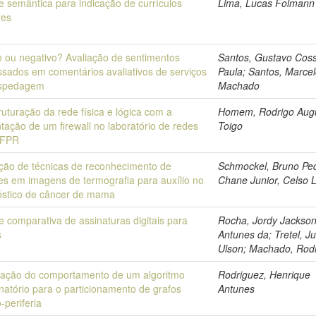
e semântica para indicação de currículos
Lima, Lucas Folmann
res
o ou negativo? Avaliação de sentimentos
Santos, Gustavo Cos
ssados em comentários avaliativos de serviços
Paula; Santos, Marce
spedagem
Machado
uturação da rede física e lógica com a
Homem, Rodrigo Aug
tação de um firewall no laboratório de redes
Toigo
TFPR
ação de técnicas de reconhecimento de
Schmockel, Bruno Pe
es em imagens de termografia para auxílio no
Chane Junior, Celso L
óstico de câncer de mama
e comparativa de assinaturas digitais para
Rocha, Jordy Jackso
s
Antunes da; Tretel, Ju
Ulson; Machado, Rod
ração do comportamento de um algoritmo
Rodriguez, Henrique
atório para o particionamento de grafos
Antunes
-periferia