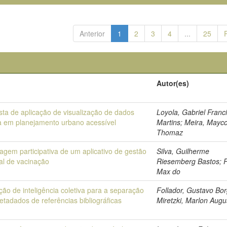
Anterior
1
2
3
4
...
25
o
Autor(es)
sta de aplicação de visualização de dados
Loyola, Gabriel Franc
a em planejamento urbano acessível
Martins; Meira, Mayc
Thomaz
gem participativa de um aplicativo de gestão
Silva, Guilherme
al de vacinação
Riesemberg Bastos; P
Max do
ação de inteligência coletiva para a separação
Follador, Gustavo Bor
tadados de referências bibliográficas
Miretzki, Marlon Augu