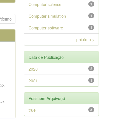
Computer science
1
Computer simulation
1
Póximo
Computer software
1
próximo >
Data de Publicação
2020
2
2021
1
ho,
Possuem Arquivo(s)
ho,
true
3