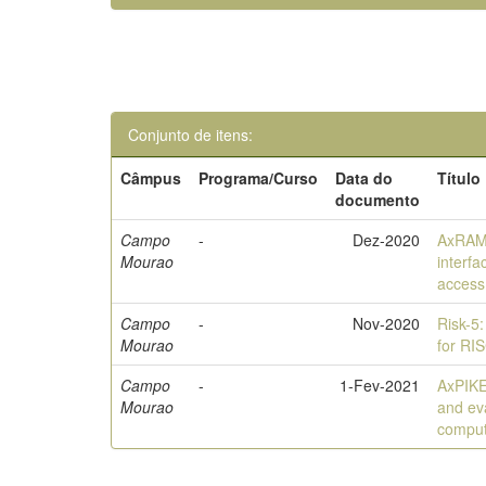
Conjunto de itens:
Câmpus
Programa/Curso
Data do
Título
documento
Campo
-
Dez-2020
AxRAM: 
Mourao
interfa
access
Campo
-
Nov-2020
Risk-5:
Mourao
for RI
Campo
-
1-Fev-2021
AxPIKE:
Mourao
and ev
comput