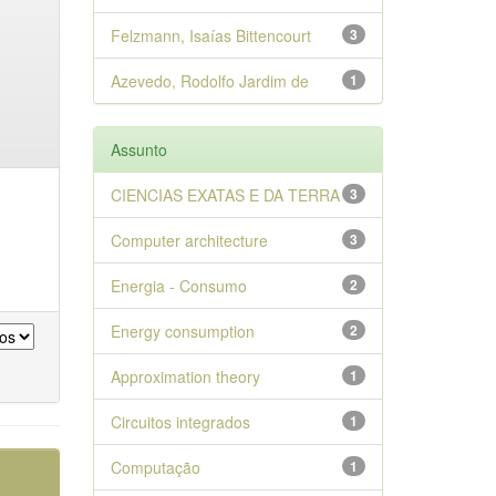
Felzmann, Isaías Bittencourt
3
Azevedo, Rodolfo Jardim de
1
Assunto
CIENCIAS EXATAS E DA TERRA
3
Computer architecture
3
Energia - Consumo
2
Energy consumption
2
Approximation theory
1
Circuitos integrados
1
Computação
1