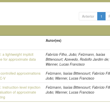
Anterior
1
Autor(es)
a lightweight implicit
Fabrício Filho, João; Felzmann, Isaías
ce for approximate data
Bittencourt; Azevedo, Rodolfo Jardim de;
Wanner, Lucas Francisco
 controlled approximations
Felzmann, Isaías Bittencourt; Fabrício Fil
SC-V
João; Wanner, Lucas Francisco
 instruction-level injection
Felzmann, Isaías Bittencourt; Fabrício Fil
aluation of approximate
João; Wanner, Lucas Francisco
ing