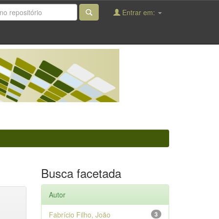
Entrar em:
Busca facetada
Autor
Fabrício Filho, João
3