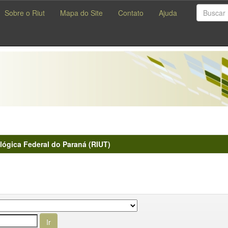
Sobre o Riut
Mapa do Site
Contato
Ajuda
lógica Federal do Paraná (RIUT)