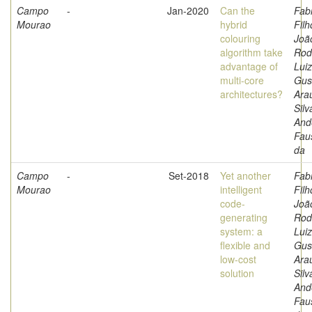
Campo
-
Jan-2020
Can the
Fabr
Mourao
hybrid
Filh
colouring
Joã
algorithm take
Rod
advantage of
Luiz
multi-core
Gus
architectures?
Arau
Silv
And
Fau
da
Campo
-
Set-2018
Yet another
Fabr
Mourao
intelligent
Filh
code-
Joã
generating
Rod
system: a
Luiz
flexible and
Gus
low-cost
Arau
solution
Silv
And
Fau