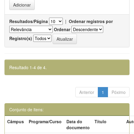
Resultados/Página
|
Ordenar registros por
Ordenar
Registro(s)
Resultado 1-4 de 4.
Anterior
1
Póximo
Conjunto de itens:
Câmpus
Programa/Curso
Data do
Título
Aut
documento