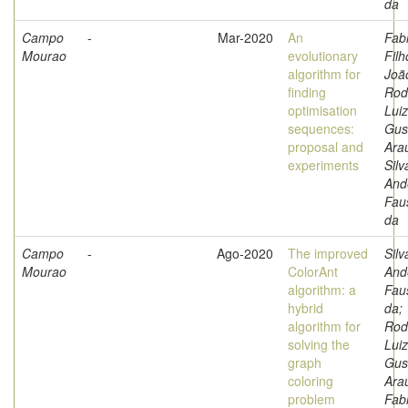
da
Campo
-
Mar-2020
An
Fabr
Mourao
evolutionary
Filh
algorithm for
Joã
finding
Rod
optimisation
Luiz
sequences:
Gus
proposal and
Arau
experiments
Silv
And
Fau
da
Campo
-
Ago-2020
The improved
Silv
Mourao
ColorAnt
And
algorithm: a
Fau
hybrid
da;
algorithm for
Rod
solving the
Luiz
graph
Gus
coloring
Arau
problem
Fabr