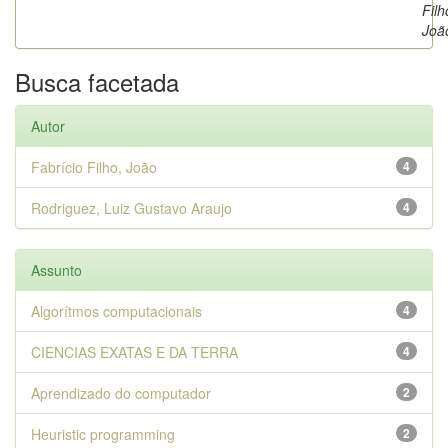
Filh
Joã
Busca facetada
Autor
Fabrício Filho, João
4
Rodriguez, Luiz Gustavo Araujo
4
Assunto
Algorítmos computacionais
4
CIENCIAS EXATAS E DA TERRA
4
Aprendizado do computador
2
Heuristic programming
2