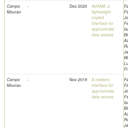
Campo
-
Dez-2020
AxRAM: a
Fa
Mourao
lightweight
Fi
implicit
Jo
interface for
F
approximate
Is
data access
Bi
A
Ro
Ja
W
L
Fr
Campo
-
Nov-2019
A resilient
Fa
Mourao
interface for
Fi
approximate
Jo
data access
F
Is
Bi
A
Ro
Ja