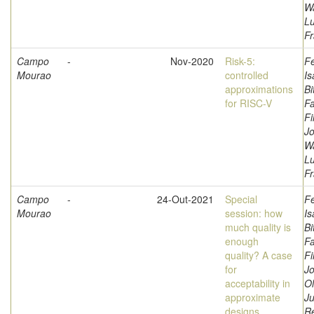
W
L
Fr
Campo
-
Nov-2020
Risk-5:
F
Mourao
controlled
Is
approximations
Bi
for RISC-V
Fa
Fi
Jo
W
L
Fr
Campo
-
24-Out-2021
Special
F
Mourao
session: how
Is
much quality is
Bi
enough
Fa
quality? A case
Fi
for
Jo
acceptability in
Ol
approximate
Ju
designs
Re