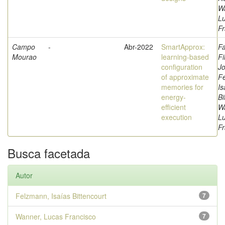
W
L
Fr
Campo
-
Abr-2022
SmartApprox:
Fa
Mourao
learning-based
Fi
configuration
Jo
of approximate
F
memories for
Is
energy-
Bi
efficient
W
execution
L
Fr
Busca facetada
Autor
Felzmann, Isaías Bittencourt
7
Wanner, Lucas Francisco
7