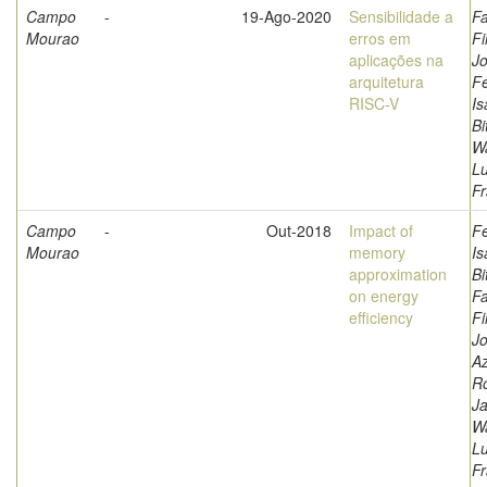
Campo
-
19-Ago-2020
Sensibilidade a
Fa
Mourao
erros em
Fi
aplicações na
Jo
arquitetura
F
RISC-V
Is
Bi
W
L
Fr
Campo
-
Out-2018
Impact of
F
Mourao
memory
Is
approximation
Bi
on energy
Fa
efficiency
Fi
Jo
A
Ro
Ja
W
L
Fr