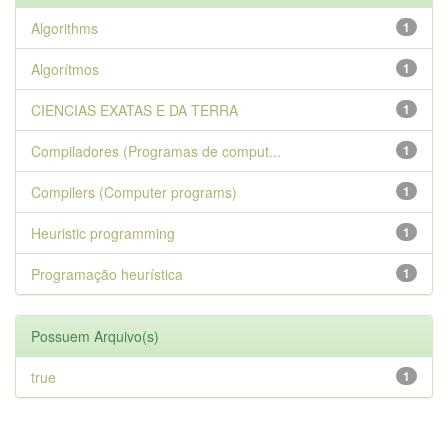
Algorithms
1
Algorítmos
1
CIENCIAS EXATAS E DA TERRA
1
Compiladores (Programas de comput...
1
Compilers (Computer programs)
1
Heuristic programming
1
Programação heurística
1
Possuem Arquivo(s)
true
1