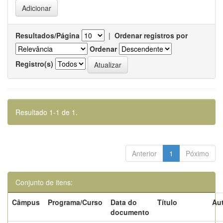
Resultados/Página
|
Ordenar registros por
Ordenar
Registro(s)
Resultado 1-1 de 1.
Anterior
1
Póximo
Conjunto de itens:
Câmpus
Programa/Curso
Data do
Título
Aut
documento