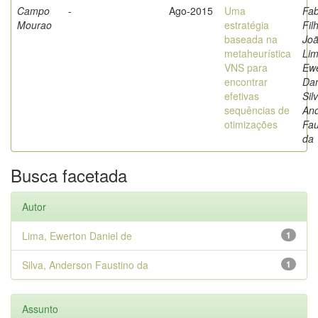
Campo
-
Ago-2015
Uma
Fab
Mourao
estratégia
Fil
baseada na
Joã
metaheurística
Lim
VNS para
Ew
encontrar
Dan
efetivas
Sil
sequências de
An
otimizações
Fau
da
Busca facetada
Autor
Lima, Ewerton Daniel de
1
Silva, Anderson Faustino da
1
Assunto