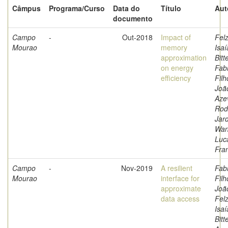
Câmpus
Programa/Curso
Data do
Título
Aut
documento
Campo
-
Out-2018
Impact of
Fel
Mourao
memory
Isaí
approximation
Bitt
on energy
Fabr
efficiency
Filh
Joã
Aze
Rod
Jar
Wan
Luc
Fra
Campo
-
Nov-2019
A resilient
Fabr
Mourao
interface for
Filh
approximate
Joã
data access
Fel
Isaí
Bitt