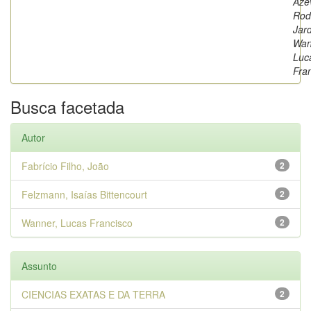
Aze
Rod
Jar
Wan
Luc
Fra
Busca facetada
Autor
Fabrício Filho, João
2
Felzmann, Isaías Bittencourt
2
Wanner, Lucas Francisco
2
Assunto
CIENCIAS EXATAS E DA TERRA
2