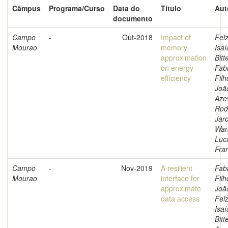
Câmpus
Programa/Curso
Data do
Título
Aut
documento
Campo
-
Out-2018
Impact of
Fel
Mourao
memory
Isaí
approximation
Bitt
on energy
Fabr
efficiency
Filh
Joã
Aze
Rod
Jar
Wan
Luc
Fra
Campo
-
Nov-2019
A resilient
Fabr
Mourao
interface for
Filh
approximate
Joã
data access
Fel
Isaí
Bitt