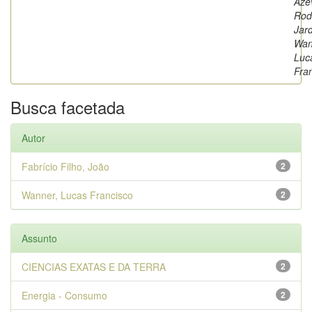
Aze
Rod
Jar
Wan
Luc
Fra
Busca facetada
Autor
Fabrício Filho, João
2
Wanner, Lucas Francisco
2
Assunto
CIENCIAS EXATAS E DA TERRA
2
Energia - Consumo
2