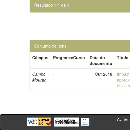
Resultado 1-1 de 1.
Conjunto de itens:
Câmpus
Programa/Curso
Data do
Título
documento
Campo
-
Out-2018
Impact
Mourao
approx
efficie
Av. Sete de Se