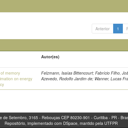
Anterior
1
Autor(es)
 of memory
Felzmann, Isaías Bittencourt; Fabrício Filho, Jo
imation on energy
Azevedo, Rodolfo Jardim de; Wanner, Lucas Fr
ncy
tembro, 3165 - Rebouças CEP 80230-901 - Curitiba 
Repositório, implementado com DSpace, mantido pela UTFPR