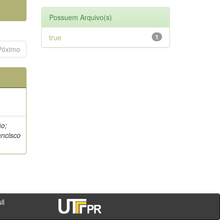
Possuem Arquivo(s)
true
1
Póximo
ão;
ancisco
- PR - Brasil