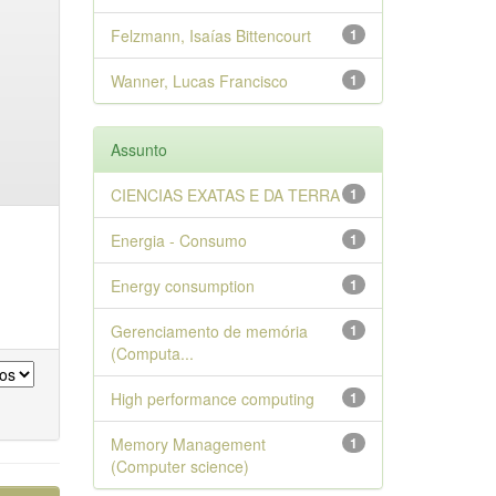
Felzmann, Isaías Bittencourt
1
Wanner, Lucas Francisco
1
Assunto
CIENCIAS EXATAS E DA TERRA
1
Energia - Consumo
1
Energy consumption
1
Gerenciamento de memória
1
(Computa...
High performance computing
1
Memory Management
1
(Computer science)