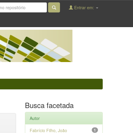
Entrar em:
Busca facetada
Autor
Fabrício Filho, João
1