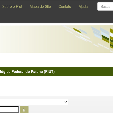
Sobre o Riut
Mapa do Site
Contato
Ajuda
lógica Federal do Paraná (RIUT)