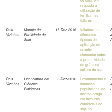
de soja, em
resposta a
utilização de
fertilizantes
foliares
Dois
Manejo da
16-Dez-2016
Influência de
Vizinhos
Fertilidade do
diferentes
J
Solo
épocas de
aplicação de
enxofre
elementar sobre
a produtividade
de grãos na
cultura da soja
Dois
Licenciatura em
8-Dez-2016
Levantamento e
D
Vizinhos
Ciências
flutuação
J
Biológicas
populacional de
L
insetos-praga
em lavouras
comerciais de
soja no