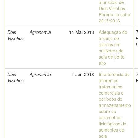
município de
Dois Vizinhos -
Paraná na safra
2015/2016
Dois
Agronomia
14-Mai-2018
Adequação do
T
Vizinhos
arranjo de
plantas em
cultivares de
soja de porte
alto
Dois
Agronomia
4-Jun-2018
Interferência de
Z
Vizinhos
diferentes
tratamentos
comerciais e
períodos de
armazenamento
sobre os
parâmetros
fisiológicos de
sementes de
soja