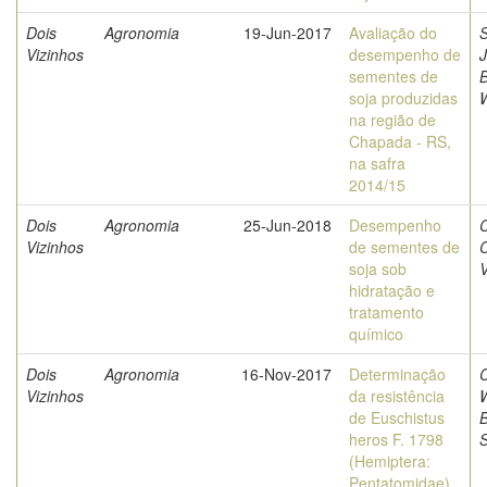
Dois
Agronomia
19-Jun-2017
Avaliação do
S
Vizinhos
desempenho de
sementes de
soja produzidas
na região de
Chapada - RS,
na safra
2014/15
Dois
Agronomia
25-Jun-2018
Desempenho
C
Vizinhos
de sementes de
C
soja sob
V
hidratação e
tratamento
químico
Dois
Agronomia
16-Nov-2017
Determinação
C
Vizinhos
da resistência
W
de Euschistus
heros F. 1798
(Hemiptera:
Pentatomidae)