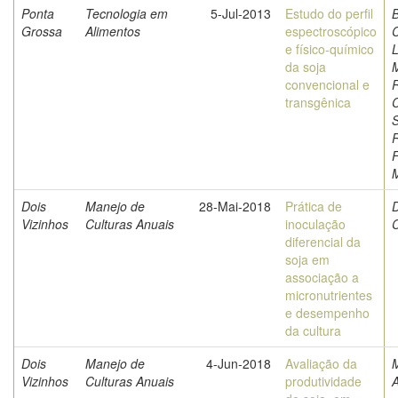
Ponta
Tecnologia em
5-Jul-2013
Estudo do perfil
B
Grossa
Alimentos
espectroscópico
e físico-químico
L
da soja
M
convencional e
transgênica
C
S
M
Dois
Manejo de
28-Mai-2018
Prática de
D
Vizinhos
Culturas Anuais
inoculação
C
diferencial da
soja em
associação a
micronutrientes
e desempenho
da cultura
Dois
Manejo de
4-Jun-2018
Avaliação da
M
Vizinhos
Culturas Anuais
produtividade
A