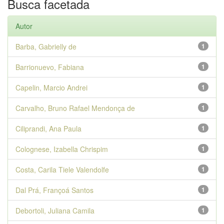
Busca facetada
Autor
Barba, Gabrielly de
1
Barrionuevo, Fabiana
1
Capelin, Marcio Andrei
1
Carvalho, Bruno Rafael Mendonça de
1
Ciliprandi, Ana Paula
1
Colognese, Izabella Chrispim
1
Costa, Carila Tiele Valendolfe
1
Dal Prá, Françoá Santos
1
Debortoli, Juliana Camila
1