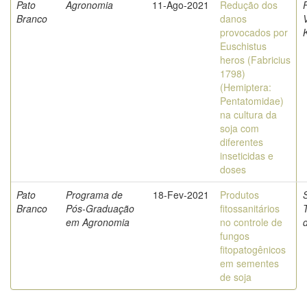
Pato
Agronomia
11-Ago-2021
Redução dos
Branco
danos
V
provocados por
Euschistus
heros (Fabricius
1798)
(Hemiptera:
Pentatomidae)
na cultura da
soja com
diferentes
inseticidas e
doses
Pato
Programa de
18-Fev-2021
Produtos
Branco
Pós-Graduação
fitossanitários
em Agronomia
no controle de
fungos
fitopatogênicos
em sementes
de soja