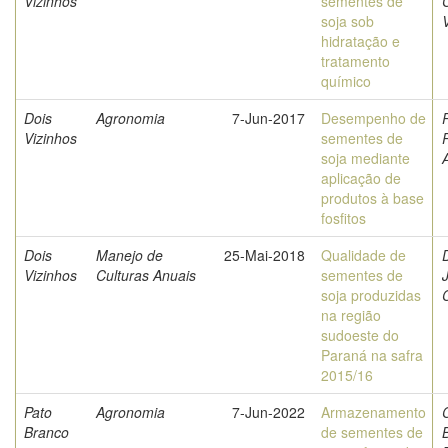
Vizinhos
sementes de
C
soja sob
hidratação e
tratamento
químico
Dois
Agronomia
7-Jun-2017
Desempenho de
Vizinhos
sementes de
soja mediante
aplicação de
produtos à base
fosfitos
Dois
Manejo de
25-Mai-2018
Qualidade de
Vizinhos
Culturas Anuais
sementes de
soja produzidas
na região
sudoeste do
Paraná na safra
2015/16
Pato
Agronomia
7-Jun-2022
Armazenamento
Branco
de sementes de