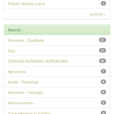
Feliceti, Maikely Luana
1
próximo >
Assunto
Sementes - Qualidade
21
Soja
21
CIENCIAS AGRARIAS::AGRONOMIA
20
Agronomia
7
Seeds - Physiology
6
Sementes - Fisiologia
6
Micronutrientes
3
Trace elements in nutrition
3