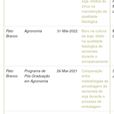
soja: efeitos do
zinco na
manutenção da
qualidade
fisiológica
Pato
Agronomia
31-Mai-2022
Boro na cultura
M
Branco
da soja: efeito
na qualidade
fisiológica de
sementes
durante o
armazenamento
Pato
Programa de
26-Mar-2021
Comparação
Branco
Pós-Graduação
entre
em Agronomia
metodologias de
amostragem de
sementes de
soja durante o
processo de
embalagem