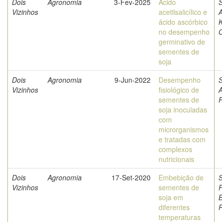
Dois
Agronomia
3-Fev-2025
Ácido
S
Vizinhos
acetilsalicílico e
ácido ascórbico
K
no desempenho
O
germinativo de
sementes de
soja
Dois
Agronomia
9-Jun-2022
Desempenho
S
Vizinhos
fisiológico de
A
sementes de
soja inoculadas
com
microrganismos
e tratadas com
complexos
nutricionais
Dois
Agronomia
17-Set-2020
Embebição de
Vizinhos
sementes de
P
soja em
B
diferentes
R
temperaturas