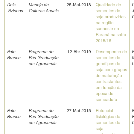
Dois
Manejo de
25-Mai-2018
Qualidade de
D
Vizinhos
Culturas Anuais
sementes de
J
soja produzidas
na região
sudoeste do
Paraná na safra
2015/16
Pato
Programa de
12-Abr-2019
Desempenho de
F
Branco
Pós-Graduação
sementes de
M
em Agronomia
genótipos de
soja com grupos
de maturação
contrastantes
em função da
época de
semeadura
Pato
Programa de
27-Mai-2015
Potencial
N
Branco
Pós-Graduação
fisiológico de
R
em Agronomia
sementes de
C
soja