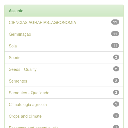
Assunto
CIENCIAS AGRARIAS::AGRONOMIA
11
Germinação
11
Soja
11
Seeds
2
Seeds - Quality
2
Sementes
2
Sementes - Qualidade
2
Climatologia agrícola
1
Crops and climate
1
Essences and essential oils
1