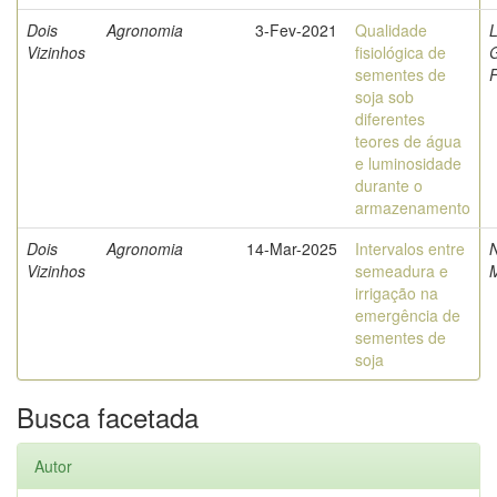
Dois
Agronomia
3-Fev-2021
Qualidade
L
Vizinhos
fisiológica de
G
sementes de
F
soja sob
diferentes
teores de água
e luminosidade
durante o
armazenamento
Dois
Agronomia
14-Mar-2025
Intervalos entre
N
Vizinhos
semeadura e
irrigação na
emergência de
sementes de
soja
Busca facetada
Autor