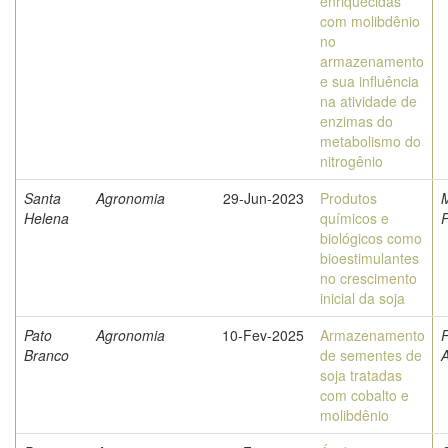
enriquecidas
com molibdênio
no
armazenamento
e sua influência
na atividade de
enzimas do
metabolismo do
nitrogênio
Santa
Agronomia
29-Jun-2023
Produtos
Helena
químicos e
P
biológicos como
bioestimulantes
no crescimento
inicial da soja
Pato
Agronomia
10-Fev-2025
Armazenamento
P
Branco
de sementes de
A
soja tratadas
com cobalto e
molibdênio