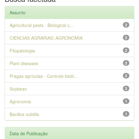
Assunto
Agricultural pests - Biological c...
2
CIENCIAS AGRARIAS::AGRONOMIA
2
Fitopatologia
2
Plant diseases
2
Pragas agrícolas - Controle bioló...
2
Soybean
2
Agronomia
1
Bacillus subtilis
1
Data de Publicação