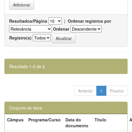
Resultados/Página
|
Ordenar registros por
Ordenar
Registro(s)
Resultado 1-2 de 2.
Anterior
1
Póximo
Conjunto de itens:
Câmpus
Programa/Curso
Data do
Título
A
documento