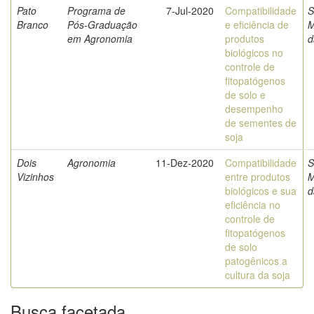
Pato
Programa de
7-Jul-2020
Compatibilidade
S
Branco
Pós-Graduação
e eficiência de
M
em Agronomia
produtos
d
biológicos no
controle de
fitopatógenos
de solo e
desempenho
de sementes de
soja
Dois
Agronomia
11-Dez-2020
Compatibilidade
S
Vizinhos
entre produtos
M
biológicos e sua
d
eficiência no
controle de
fitopatógenos
de solo
patogênicos a
cultura da soja
Busca facetada