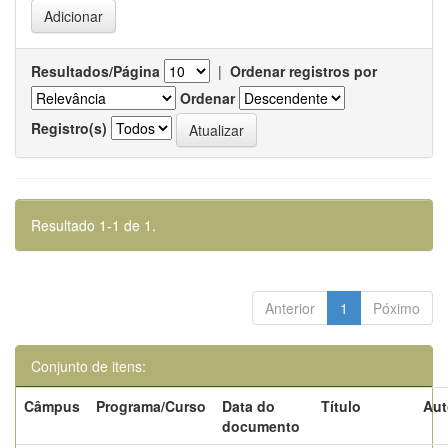
Resultados/Página
|
Ordenar registros por
Ordenar
Registro(s)
Resultado 1-1 de 1.
Anterior
1
Póximo
Conjunto de itens:
Câmpus
Programa/Curso
Data do
Título
Aut
documento