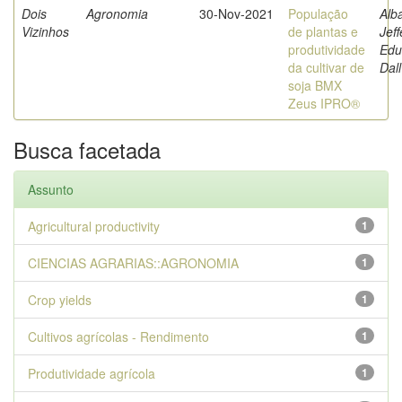
Dois
Agronomia
30-Nov-2021
População
Alb
Vizinhos
de plantas e
Jef
produtividade
Edu
da cultivar de
Dall
soja BMX
Zeus IPRO®
Busca facetada
Assunto
Agricultural productivity
1
CIENCIAS AGRARIAS::AGRONOMIA
1
Crop yields
1
Cultivos agrícolas - Rendimento
1
Produtividade agrícola
1