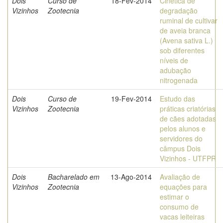
Dois
Curso de
18-Fev-2014
Cinética de
Vizinhos
Zootecnia
degradação
ruminal de cultivar
de aveia branca
(Avena sativa L.)
sob diferentes
níveis de
adubação
nitrogenada
Dois
Curso de
19-Fev-2014
Estudo das
Vizinhos
Zootecnia
práticas criatórias
de cães adotadas
pelos alunos e
servidores do
câmpus Dois
Vizinhos - UTFPR
Dois
Bacharelado em
13-Ago-2014
Avaliação de
Vizinhos
Zootecnia
equações para
estimar o
consumo de
vacas leiteiras