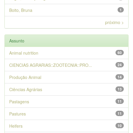
Boito, Bruna
1
próximo >
Assunto
Animal nutrition
60
CIENCIAS AGRARIAS::ZOOTECNIA::PRO...
24
Produção Animal
14
Ciências Agrárias
13
Pastagens
11
Pastures
11
Heifers
10