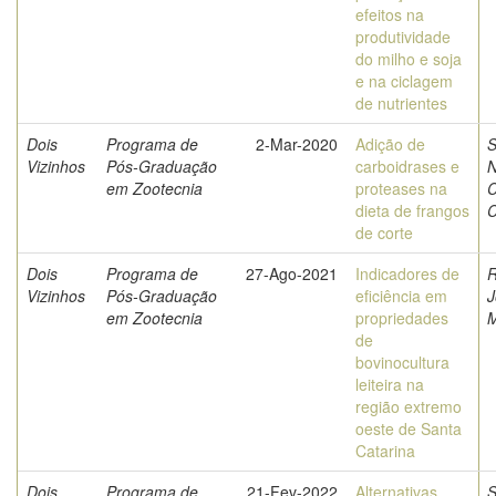
efeitos na
produtividade
do milho e soja
e na ciclagem
de nutrientes
Dois
Programa de
2-Mar-2020
Adição de
S
Vizinhos
Pós-Graduação
carboidrases e
N
em Zootecnia
proteases na
C
dieta de frangos
C
de corte
Dois
Programa de
27-Ago-2021
Indicadores de
Vizinhos
Pós-Graduação
eficiência em
J
em Zootecnia
propriedades
M
de
bovinocultura
leiteira na
região extremo
oeste de Santa
Catarina
Dois
Programa de
21-Fev-2022
Alternativas
S