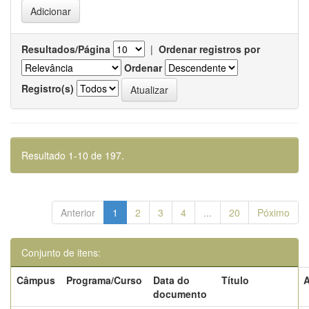
Resultados/Página
|
Ordenar registros por
Ordenar
Registro(s)
Resultado 1-10 de 197.
Anterior
1
2
3
4
...
20
Póximo
Conjunto de itens:
Câmpus
Programa/Curso
Data do
Título
A
documento