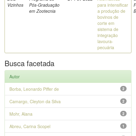
Vizinhos
Pós-Graduação
para intensificar
F
em Zootecnia
a produção de
B
bovinos de
corte em
sistema de
integração
lavoura-
pecuária
Busca facetada
Autor
Borba, Leonardo Piffer de
2
Camargo, Cleyton da Silva
2
Mohr, Alana
2
Abreu, Carina Scopel
1