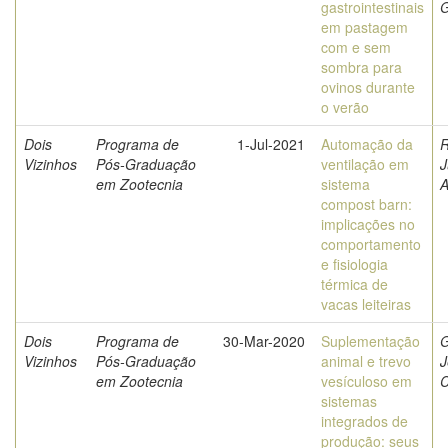
gastrointestinais
G
em pastagem
com e sem
sombra para
ovinos durante
o verão
Dois
Programa de
1-Jul-2021
Automação da
R
Vizinhos
Pós-Graduação
ventilação em
J
em Zootecnia
sistema
A
compost barn:
implicações no
comportamento
e fisiologia
térmica de
vacas leiteiras
Dois
Programa de
30-Mar-2020
Suplementação
G
Vizinhos
Pós-Graduação
animal e trevo
J
em Zootecnia
vesículoso em
C
sistemas
integrados de
produção: seus