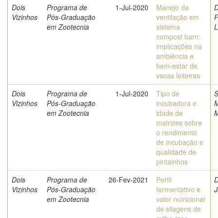
Dois
Programa de
1-Jul-2020
Manejo da
D
Vizinhos
Pós-Graduação
ventilação em
F
em Zootecnia
sistema
L
compost barn:
implicações na
ambiência e
bem-estar de
vacas leiteiras
Dois
Programa de
1-Jul-2020
Tipo de
S
Vizinhos
Pós-Graduação
incubadora e
M
em Zootecnia
idade de
M
matrizes sobre
o rendimento
de incubação e
qualidade de
pintainhos
Dois
Programa de
26-Fev-2021
Perfil
D
Vizinhos
Pós-Graduação
fermentativo e
J
em Zootecnia
valor nutricional
de silagens de