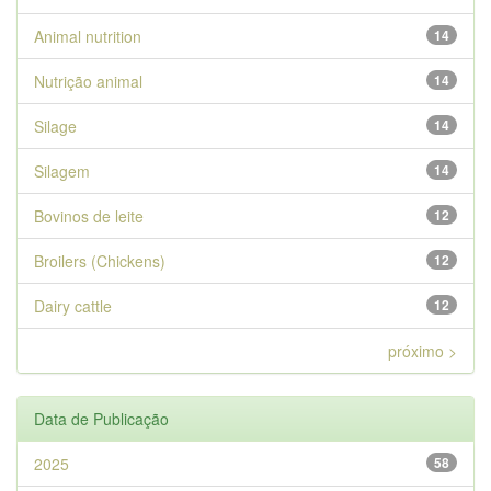
Animal nutrition
14
Nutrição animal
14
Silage
14
Silagem
14
Bovinos de leite
12
Broilers (Chickens)
12
Dairy cattle
12
próximo >
Data de Publicação
2025
58