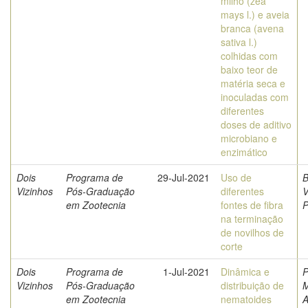
milho (zea
mays l.) e aveia
branca (avena
sativa l.)
colhidas com
baixo teor de
matéria seca e
inoculadas com
diferentes
doses de aditivo
microbiano e
enzimático
Dois
Programa de
29-Jul-2021
Uso de
B
Vizinhos
Pós-Graduação
diferentes
V
em Zootecnia
fontes de fibra
P
na terminação
de novilhos de
corte
Dois
Programa de
1-Jul-2021
Dinâmica e
P
Vizinhos
Pós-Graduação
distribuição de
M
em Zootecnia
nematoides
A