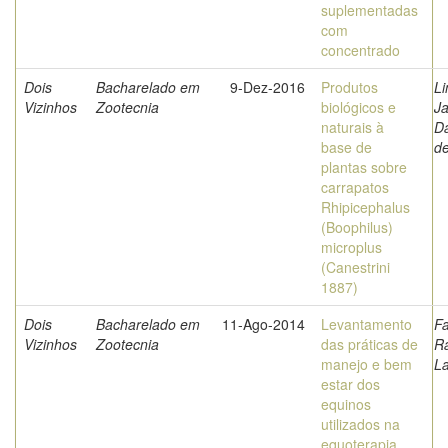
suplementadas
com
concentrado
Dois
Bacharelado em
9-Dez-2016
Produtos
Li
Vizinhos
Zootecnia
biológicos e
Ja
naturais à
Da
base de
d
plantas sobre
carrapatos
Rhipicephalus
(Boophilus)
microplus
(Canestrini
1887)
Dois
Bacharelado em
11-Ago-2014
Levantamento
Fa
Vizinhos
Zootecnia
das práticas de
R
manejo e bem
La
estar dos
equinos
utilizados na
equoterapia