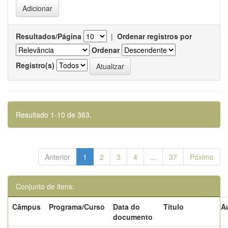
Resultados/Página
|
Ordenar registros por
Ordenar
Registro(s)
Resultado 1-10 de 363.
Anterior
1
2
3
4
...
37
Póximo
Conjunto de itens:
Câmpus
Programa/Curso
Data do
Título
A
documento