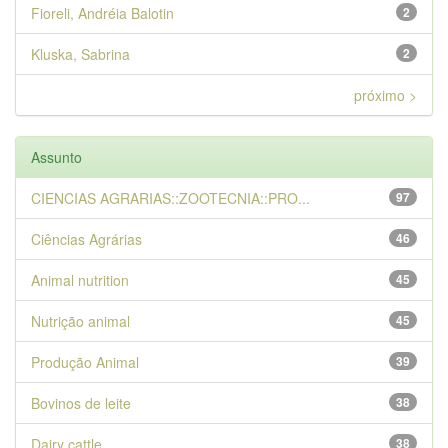
Fioreli, Andréia Balotin
2
Kluska, Sabrina
2
próximo >
Assunto
CIENCIAS AGRARIAS::ZOOTECNIA::PRO...
97
Ciências Agrárias
46
Animal nutrition
45
Nutrição animal
45
Produção Animal
39
Bovinos de leite
38
Dairy cattle
38