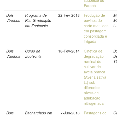
sudoeste do
Paraná
Dois
Programa de
22-Fev-2018
Produção de
Mo
Vizinhos
Pós-Graduação
bovinos de
M
em Zootecnia
corte mantidos
Lu
em pastagem
consorciada e
irrigada
Dois
Curso de
18-Fev-2014
Cinética de
Bo
Vizinhos
Zootecnia
degradação
De
ruminal de
T
cultivar de
aveia branca
(Avena sativa
L.) sob
diferentes
níveis de
adubação
nitrogenada
Dois
Bacharelado em
7-Jun-2016
Pastagens de
Ol