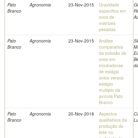
Pato
Agronomia
23-Nov-2015
Gravidade
Gu
Branco
específica em
R
ovos de
A
matrizes
pesadas
Pato
Agronomia
23-Nov-2015
Análise
Si
Branco
comparativa
M
da eclosão de
Eu
ovos em
B
incubadoras
d
de estágio
único versos
estágio
multiplo da
avícola Pato
Branco
Pato
Agronomia
20-Nov-2018
Aspectos
Ca
Branco
qualitativos da
L
produção de
leite no