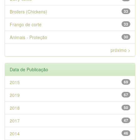
Broilers (Chickens)
33
Frango de corte
33
Animais - Proteção
30
próximo >
Data de Publicação
2015
69
2019
67
2018
50
2017
47
2014
46