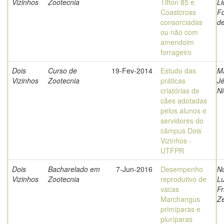
Vizinhos
Zootecnia
Tifton 85 e
Li
Coastcross
F
consorciadas
d
ou não com
amendoim
forrageiro
Dois
Curso de
19-Fev-2014
Estudo das
M
Vizinhos
Zootecnia
práticas
Jé
criatórias de
Ni
cães adotadas
pelos alunos e
servidores do
câmpus Dois
Vizinhos -
UTFPR
Dois
Bacharelado em
7-Jun-2016
Desempenho
N
Vizinhos
Zootecnia
reprodutivo de
Lu
vacas
Fr
Marchangus
Z
primíparas e
pluríparas