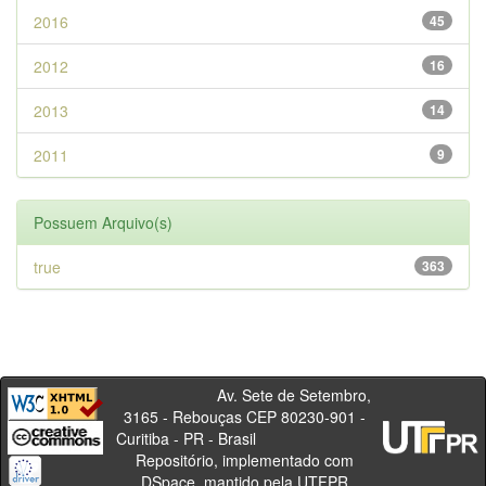
2016
45
2012
16
2013
14
2011
9
Possuem Arquivo(s)
true
363
Av. Sete de Setembro,
3165 - Rebouças CEP 80230-901 -
Curitiba - PR - Brasil
Repositório, implementado com
DSpace, mantido pela UTFPR