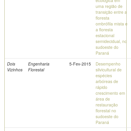
ecológica em
uma região de
transição entre a
floresta
ombrófila mista e
a floresta
estacional
semidecidual, no
sudoeste do
Paraná
Dois
Engenharia
5-Fev-2015
Desempenho
Vizinhos
Florestal
silvicultural de
espécies
arbóreas de
rápido
crescimento em
área de
restauração
florestal no
sudoeste do
Paraná