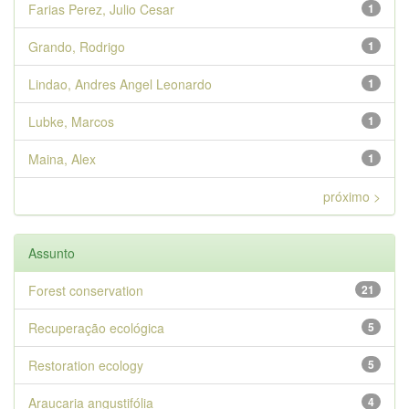
Farias Perez, Julio Cesar
1
Grando, Rodrigo
1
Lindao, Andres Angel Leonardo
1
Lubke, Marcos
1
Maina, Alex
1
próximo >
Assunto
Forest conservation
21
Recuperação ecológica
5
Restoration ecology
5
Araucaria angustifólia
4