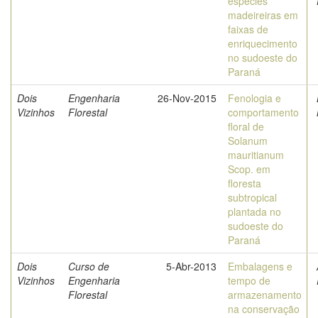
espécies
madeireiras em
faixas de
enriquecimento
no sudoeste do
Paraná
Dois
Engenharia
26-Nov-2015
Fenologia e
Vizinhos
Florestal
comportamento
floral de
Solanum
mauritianum
Scop. em
floresta
subtropical
plantada no
sudoeste do
Paraná
Dois
Curso de
5-Abr-2013
Embalagens e
Vizinhos
Engenharia
tempo de
Florestal
armazenamento
na conservação