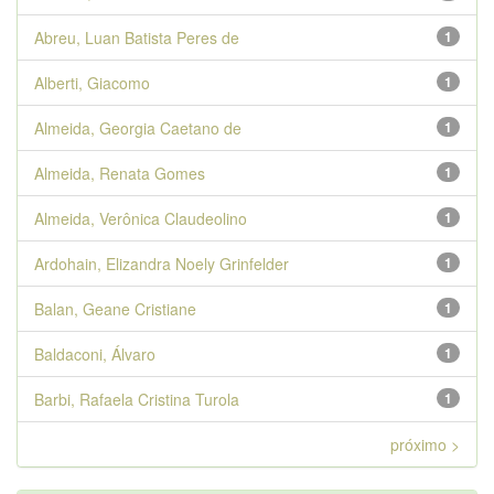
Abreu, Luan Batista Peres de
1
Alberti, Giacomo
1
Almeida, Georgia Caetano de
1
Almeida, Renata Gomes
1
Almeida, Verônica Claudeolino
1
Ardohain, Elizandra Noely Grinfelder
1
Balan, Geane Cristiane
1
Baldaconi, Álvaro
1
Barbi, Rafaela Cristina Turola
1
próximo >