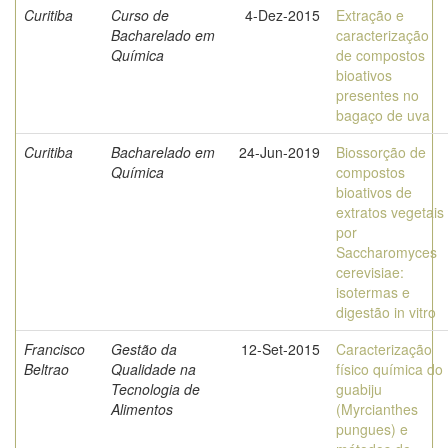
Curitiba
Curso de
4-Dez-2015
Extração e
Bacharelado em
caracterização
Química
de compostos
bioativos
presentes no
bagaço de uva
Curitiba
Bacharelado em
24-Jun-2019
Biossorção de
Química
compostos
bioativos de
extratos vegetais
por
Saccharomyces
cerevisiae:
isotermas e
digestão in vitro
Francisco
Gestão da
12-Set-2015
Caracterização
Beltrao
Qualidade na
físico química do
Tecnologia de
guabiju
Alimentos
(Myrcianthes
pungues) e