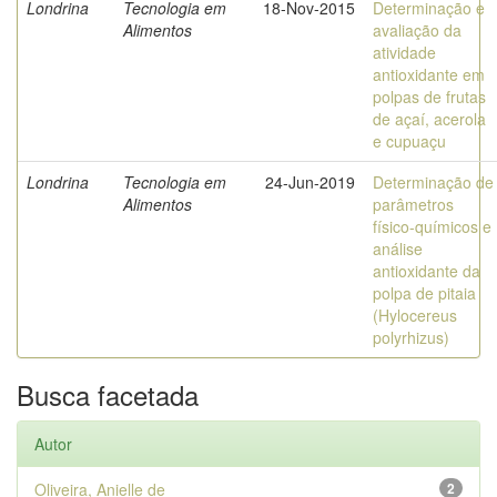
Londrina
Tecnologia em
18-Nov-2015
Determinação e
Alimentos
avaliação da
atividade
antioxidante em
polpas de frutas
de açaí, acerola
e cupuaçu
Londrina
Tecnologia em
24-Jun-2019
Determinação de
Alimentos
parâmetros
físico-químicos e
análise
antioxidante da
polpa de pitaia
(Hylocereus
polyrhizus)
Busca facetada
Autor
Oliveira, Anielle de
2