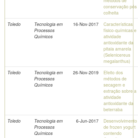
métodos de
conservação pós
colheita
Toledo
Tecnologia em
16-Nov-2017
Características
Processos
físico-químicas e
Químicos
atividade
antioxidante da
pitaia amarela
(Selenicereus
megalanthus)
Toledo
Tecnologia em
26-Nov-2019
Efeito dos
Processos
métodos de
Químicos
secagem e
extração sobre a
atividade
antioxidante da
beterraba
Toledo
Tecnologia em
6-Jun-2017
Desenvolvimento
Processos
de frozen yogurt
Químicos
contendo