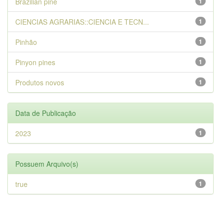
Brazilian pine
1
CIENCIAS AGRARIAS::CIENCIA E TECN...
1
Pinhão
1
Pinyon pines
1
Produtos novos
1
Data de Publicação
2023
1
Possuem Arquivo(s)
true
1