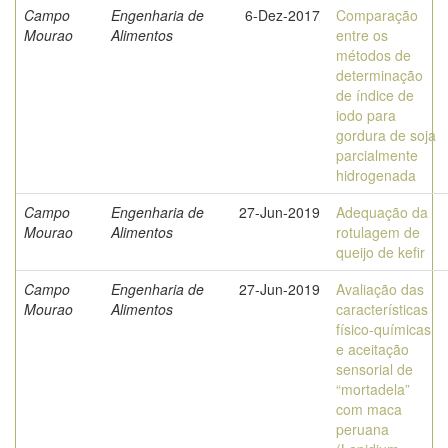
Campo
Engenharia de
6-Dez-2017
Comparação
Mourao
Alimentos
entre os
métodos de
determinação
de índice de
iodo para
gordura de soja
parcialmente
hidrogenada
Campo
Engenharia de
27-Jun-2019
Adequação da
Mourao
Alimentos
rotulagem de
queijo de kefir
Campo
Engenharia de
27-Jun-2019
Avaliação das
Mourao
Alimentos
características
físico-químicas
e aceitação
sensorial de
“mortadela”
com maca
peruana