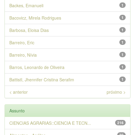
Backes, Emanueli
1
Bacovicz, Mirela Rodrigues
1
Barbosa, Eloisa Dias
1
Barreiro, Eric
1
Barreiro, Nívia
1
Barros, Leonardo de Oliveira
1
BattistI, Jhennifer Cristina Serafim
1
< anterior
próximo >
Assunto
CIENCIAS AGRARIAS::CIENCIA E TECN...
216