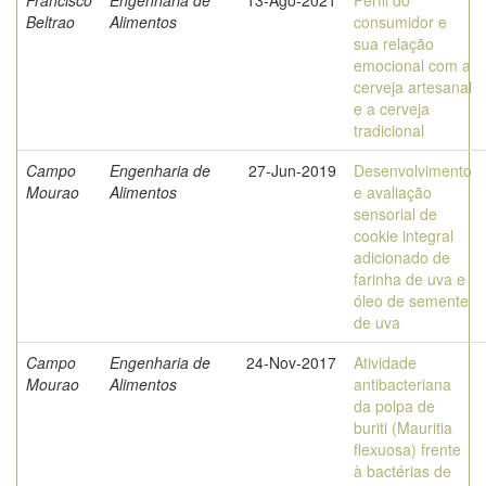
Francisco
Engenharia de
13-Ago-2021
Perfil do
Beltrao
Alimentos
consumidor e
sua relação
emocional com a
cerveja artesanal
e a cerveja
tradicional
Campo
Engenharia de
27-Jun-2019
Desenvolvimento
Mourao
Alimentos
e avaliação
sensorial de
cookie integral
adicionado de
farinha de uva e
óleo de semente
de uva
Campo
Engenharia de
24-Nov-2017
Atividade
Mourao
Alimentos
antibacteriana
da polpa de
buriti (Mauritia
flexuosa) frente
à bactérias de