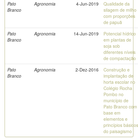
Pato
Agronomia
4-Jun-2019
Qualidade da
Branco
silagem de milho
com proporções
de papuã
Pato
Agronomia
14-Jun-2019
Potencial hídrico
Branco
em plantas de
soja sob
diferentes níveis
de compactação
Pato
Agronomia
2-Dez-2016
Construção e
Branco
implantação de
horta escolar no
Colégio Rocha
Pombo no
município de
Pato Branco com
base em
elementos e
princípios básico
do paisagismo