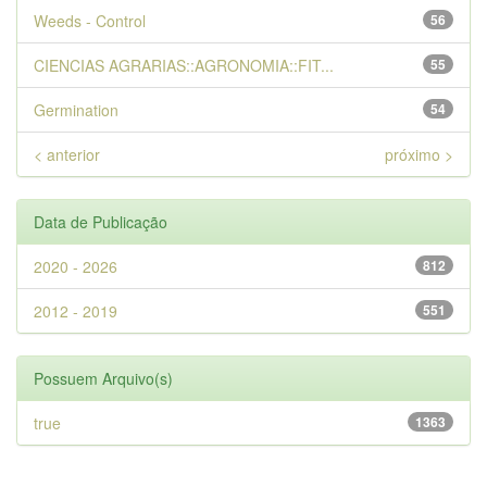
Weeds - Control
56
CIENCIAS AGRARIAS::AGRONOMIA::FIT...
55
Germination
54
< anterior
próximo >
Data de Publicação
2020 - 2026
812
2012 - 2019
551
Possuem Arquivo(s)
true
1363