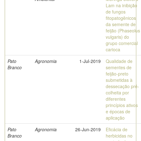
Lam na inibição
de fungos
fitopatogênicos
da semente de
feijão (Phaseolus
vulgaris) do
grupo comercial
carioca
Pato
Agronomia
1-Jul-2019
Qualidade de
Branco
sementes de
feijão-preto
submetidas à
dessecação pré-
colheita por
diferentes
princípios ativos
e épocas de
aplicação
Pato
Agronomia
26-Jun-2019
Eficácia de
Branco
herbicidas no