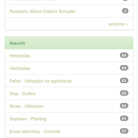
Russiano, Maira Cristina Schuster
3
próximo >
Assunto
Herbicidas
64
Herbicides
64
Palha - Utilização na agricultura
63
Soja - Cultivo
63
Straw - Utilization
62
Soybean - Planting
61
Ervas daninhas - Controle
57