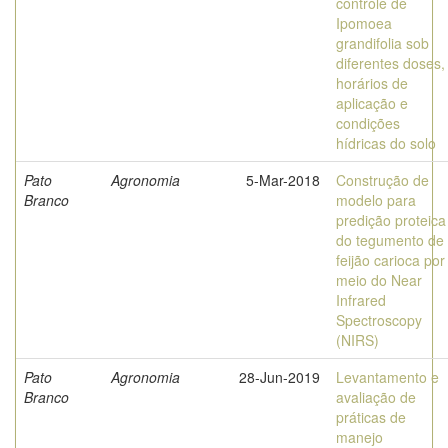
controle de
Ipomoea
grandifolia sob
diferentes doses,
horários de
aplicação e
condições
hídricas do solo
Pato
Agronomia
5-Mar-2018
Construção de
Branco
modelo para
predição proteica
do tegumento de
feijão carioca por
meio do Near
Infrared
Spectroscopy
(NIRS)
Pato
Agronomia
28-Jun-2019
Levantamento e
Branco
avaliação de
práticas de
manejo