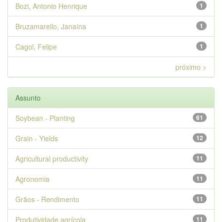
Bozi, Antonio Henrique
1
Bruzamarello, Janaína
1
Cagol, Felipe
1
próximo >
Assunto
Soybean - Planting
61
Grain - Yields
12
Agricultural productivity
11
Agronomia
11
Grãos - Rendimento
11
Produtividade agrícola
11