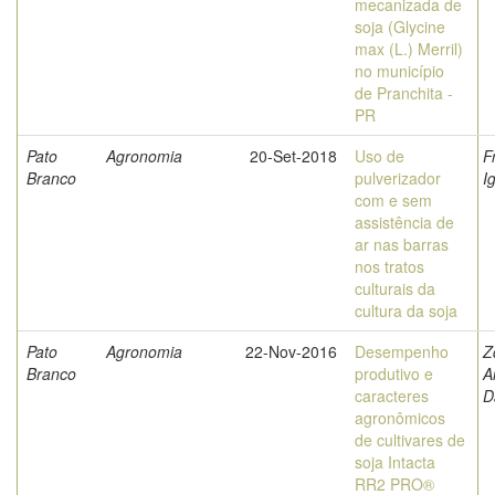
mecanizada de
soja (Glycine
max (L.) Merril)
no município
de Pranchita -
PR
Pato
Agronomia
20-Set-2018
Uso de
F
Branco
pulverizador
I
com e sem
assistência de
ar nas barras
nos tratos
culturais da
cultura da soja
Pato
Agronomia
22-Nov-2016
Desempenho
Z
Branco
produtivo e
A
caracteres
D
agronômicos
de cultivares de
soja Intacta
RR2 PRO®