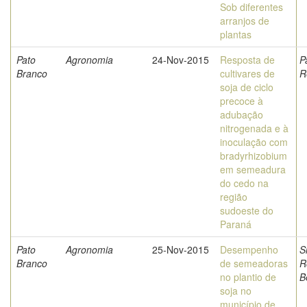
Sob diferentes
arranjos de
plantas
Pato
Agronomia
24-Nov-2015
Resposta de
P
Branco
cultivares de
R
soja de ciclo
precoce à
adubação
nitrogenada e à
inoculação com
bradyrhizobium
em semeadura
do cedo na
região
sudoeste do
Paraná
Pato
Agronomia
25-Nov-2015
Desempenho
S
Branco
de semeadoras
R
no plantio de
B
soja no
município de