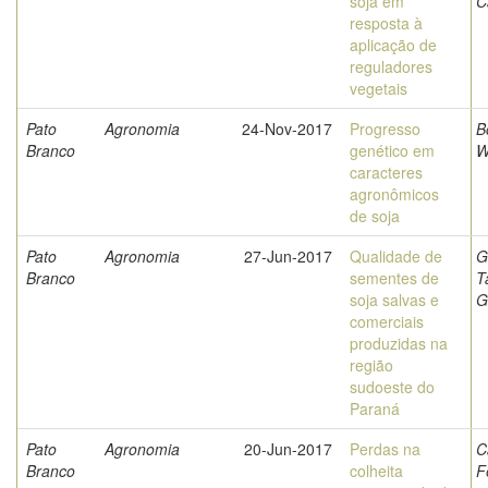
soja em
C
resposta à
aplicação de
reguladores
vegetais
Pato
Agronomia
24-Nov-2017
Progresso
B
Branco
genético em
W
caracteres
agronômicos
de soja
Pato
Agronomia
27-Jun-2017
Qualidade de
G
Branco
sementes de
T
soja salvas e
G
comerciais
produzidas na
região
sudoeste do
Paraná
Pato
Agronomia
20-Jun-2017
Perdas na
C
Branco
colheita
F