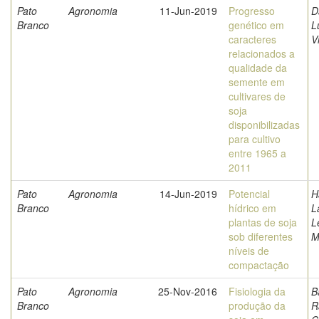
Pato
Agronomia
11-Jun-2019
Progresso
D
Branco
genético em
L
caracteres
V
relacionados a
qualidade da
semente em
cultivares de
soja
disponibilizadas
para cultivo
entre 1965 a
2011
Pato
Agronomia
14-Jun-2019
Potencial
H
Branco
hídrico em
L
plantas de soja
L
sob diferentes
M
níveis de
compactação
Pato
Agronomia
25-Nov-2016
Fisiologia da
B
Branco
produção da
R