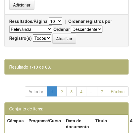
Resultados/Página
|
Ordenar registros por
Ordenar
Registro(s)
Resultado 1-10 de 63.
Anterior
1
2
3
4
...
7
Póximo
Conjunto de itens:
Câmpus
Programa/Curso
Data do
Título
A
documento