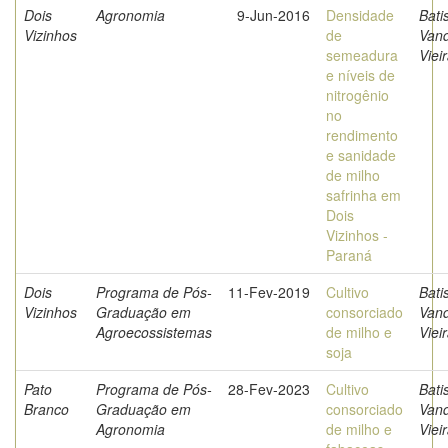
Dois
Agronomia
9-Jun-2016
Densidade
Bati
Vizinhos
de
Van
semeadura
Viei
e níveis de
nitrogênio
no
rendimento
e sanidade
de milho
safrinha em
Dois
Vizinhos -
Paraná
Dois
Programa de Pós-
11-Fev-2019
Cultivo
Bati
Vizinhos
Graduação em
consorciado
Van
Agroecossistemas
de milho e
Viei
soja
Pato
Programa de Pós-
28-Fev-2023
Cultivo
Bati
Branco
Graduação em
consorciado
Van
Agronomia
de milho e
Viei