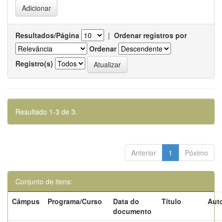
Resultados/Página
|
Ordenar registros por
Ordenar
Registro(s)
Resultado 1-3 de 3.
Anterior
1
Póximo
Conjunto de itens:
Câmpus
Programa/Curso
Data do
Título
Auto
documento