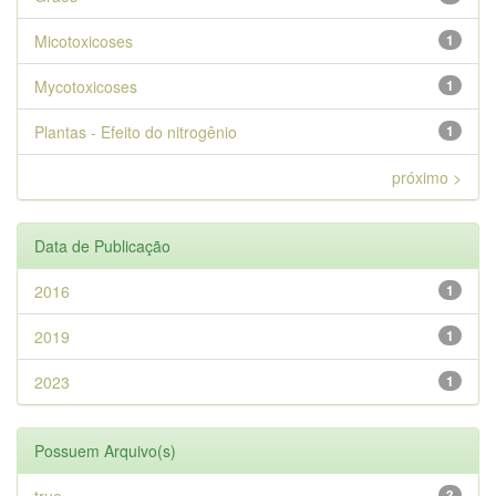
Micotoxicoses
1
Mycotoxicoses
1
Plantas - Efeito do nitrogênio
1
próximo >
Data de Publicação
2016
1
2019
1
2023
1
Possuem Arquivo(s)
3