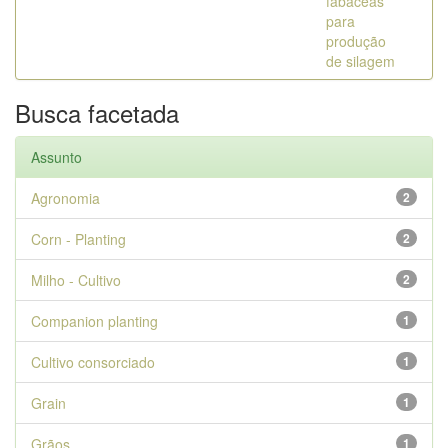
fabaceas
para
produção
de silagem
Busca facetada
Assunto
Agronomia
2
Corn - Planting
2
Milho - Cultivo
2
Companion planting
1
Cultivo consorciado
1
Grain
1
Grãos
1