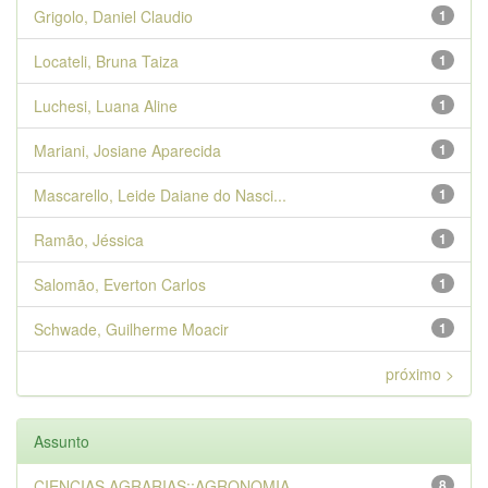
Grigolo, Daniel Claudio
1
Locateli, Bruna Taiza
1
Luchesi, Luana Aline
1
Mariani, Josiane Aparecida
1
Mascarello, Leide Daiane do Nasci...
1
Ramão, Jéssica
1
Salomão, Everton Carlos
1
Schwade, Guilherme Moacir
1
próximo >
Assunto
CIENCIAS AGRARIAS::AGRONOMIA
8