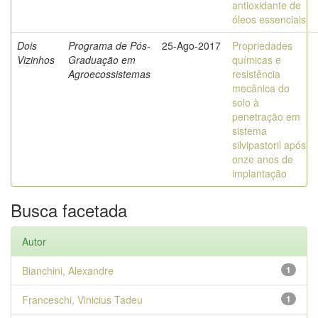
antioxidante de
óleos essenciais
Dois
Programa de Pós-
25-Ago-2017
Propriedades
Vizinhos
Graduação em
químicas e
Agroecossistemas
resistência
mecânica do
solo à
penetração em
sistema
silvipastoril após
onze anos de
implantação
Busca facetada
Autor
Bianchini, Alexandre
1
Franceschi, Vinicius Tadeu
1