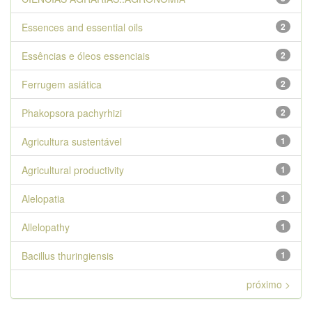
Essences and essential oils
2
Essências e óleos essenciais
2
Ferrugem asiática
2
Phakopsora pachyrhizi
2
Agricultura sustentável
1
Agricultural productivity
1
Alelopatia
1
Allelopathy
1
Bacillus thuringiensis
1
próximo >