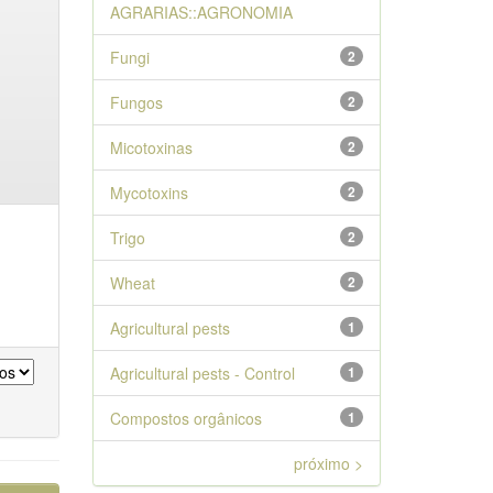
AGRARIAS::AGRONOMIA
Fungi
2
Fungos
2
Micotoxinas
2
Mycotoxins
2
Trigo
2
Wheat
2
Agricultural pests
1
Agricultural pests - Control
1
Compostos orgânicos
1
próximo >