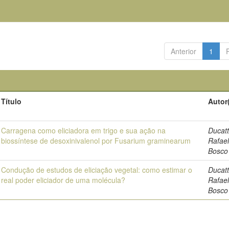
Anterior
1
Título
Autor
Carragena como eliciadora em trigo e sua ação na
Ducatt
biossíntese de desoxinivalenol por Fusarium graminearum
Rafael
Bosco
Condução de estudos de eliciação vegetal: como estimar o
Ducatt
real poder eliciador de uma molécula?
Rafael
Bosco