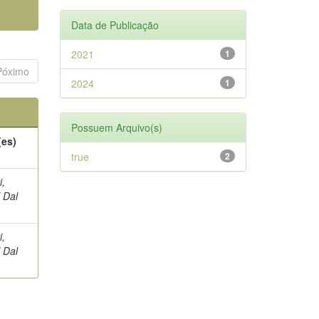
Data de Publicação
2021
1
Póximo
2024
1
Possuem Arquivo(s)
(es)
true
2
i,
 Dal
i,
 Dal