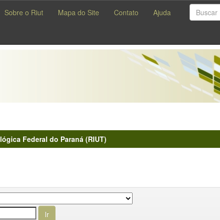
Sobre o Riut
Mapa do Site
Contato
Ajuda
lógica Federal do Paraná (RIUT)