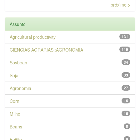
próximo >
Assunto
Agricultural productivity
131
CIENCIAS AGRARIAS::AGRONOMIA
119
Soybean
34
Soja
33
Agronomia
27
Corn
16
Milho
16
Beans
8
Feijão
8