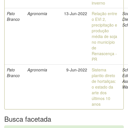
inverno
Pato
Agronomia
13-Jun-2022
Relação entre
So
Branco
o EVI 2,
Di
precipitação e
Sc
produção
média de soja
no município
de
Renascença -
PR
Pato
Agronomia
9-Jun-2022
Sistema
Sc
Branco
plantio direto
Ed
de hortaliças:
Ass
o estado da
Wa
arte dos
últimos 10
anos
Busca facetada