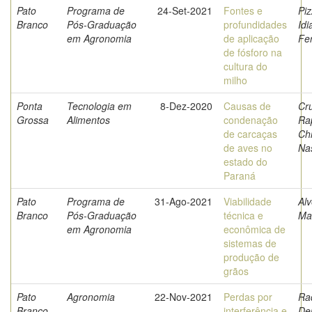
Pato
Programa de
24-Set-2021
Fontes e
Piz
Branco
Pós-Graduação
profundidades
Idi
em Agronomia
de aplicação
Fe
de fósforo na
cultura do
milho
Ponta
Tecnologia em
8-Dez-2020
Causas de
Cr
Grossa
Alimentos
condenação
Ra
de carcaças
Chr
de aves no
Na
estado do
Paraná
Pato
Programa de
31-Ago-2021
Viabilidade
Alv
Branco
Pós-Graduação
técnica e
Mar
em Agronomia
econômica de
sistemas de
produção de
grãos
Pato
Agronomia
22-Nov-2021
Perdas por
Ra
Branco
interferência e
De