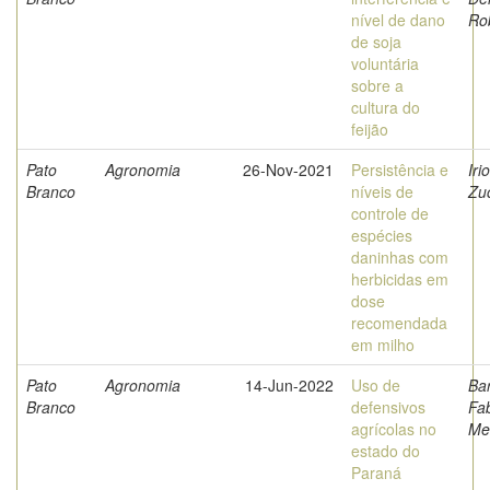
nível de dano
Ro
de soja
voluntária
sobre a
cultura do
feijão
Pato
Agronomia
26-Nov-2021
Persistência e
Iri
Branco
níveis de
Zu
controle de
espécies
daninhas com
herbicidas em
dose
recomendada
em milho
Pato
Agronomia
14-Jun-2022
Uso de
Bar
Branco
defensivos
Fab
agrícolas no
Me
estado do
Paraná