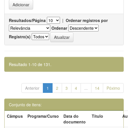
Resultados/Página
|
Ordenar registros por
Ordenar
Registro(s)
Resultado 1-10 de 131.
Anterior
1
2
3
4
...
14
Póximo
Conjunto de itens:
Câmpus
Programa/Curso
Data do
Título
Au
documento