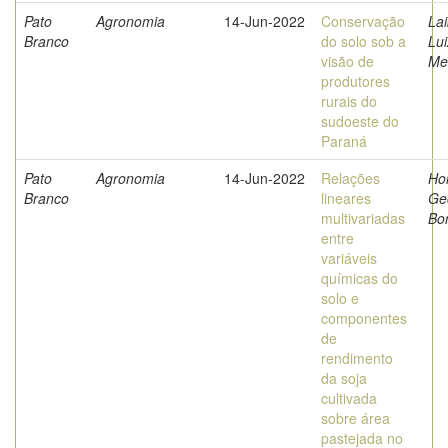
Pato
Agronomia
14-Jun-2022
Conservação
Lai
Branco
do solo sob a
Lu
visão de
Me
produtores
rurais do
sudoeste do
Paraná
Pato
Agronomia
14-Jun-2022
Relações
Ho
Branco
lineares
Ge
multivariadas
Bor
entre
variáveis
químicas do
solo e
componentes
de
rendimento
da soja
cultivada
sobre área
pastejada no