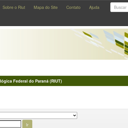
Sobre o Riut
Mapa do Site
Contato
Ajuda
lógica Federal do Paraná (RIUT)