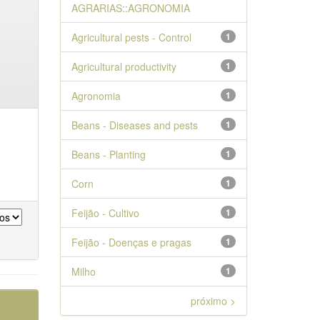
AGRARIAS::AGRONOMIA
Agricultural pests - Control
1
Agricultural productivity
1
Agronomia
1
Beans - Diseases and pests
1
Beans - Planting
1
Corn
1
Feijão - Cultivo
1
Feijão - Doenças e pragas
1
Milho
1
próximo >