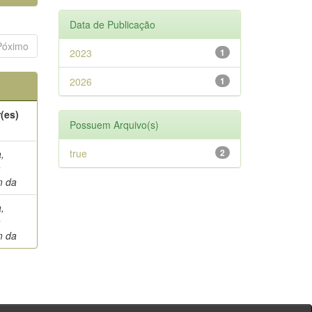
Data de Publicação
Póximo
2023
1
2026
1
(es)
Possuem Arquivo(s)
true
2
,
a
m da
,
a
m da