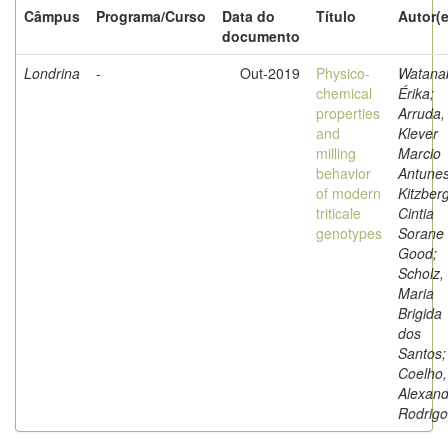
Câmpus
Programa/Curso
Data do
Título
Autor(e
documento
Londrina
-
Out-2019
Physico-
Watana
chemical
Érika;
properties
Arruda,
and
Klever
milling
Marcio
behavior
Antunes
of modern
Kitzberg
triticale
Cintia
genotypes
Sorane
Good;
Scholz,
Maria
Brigida
dos
Santos;
Coelho,
Alexand
Rodrigo