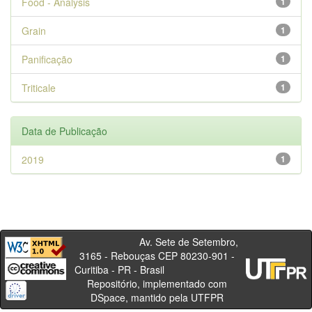
Food - Analysis
1
Grain
1
Panificação
1
Triticale
1
Data de Publicação
2019
1
Av. Sete de Setembro,
3165 - Rebouças CEP 80230-901 -
Curitiba - PR - Brasil
Repositório, implementado com
DSpace, mantido pela UTFPR