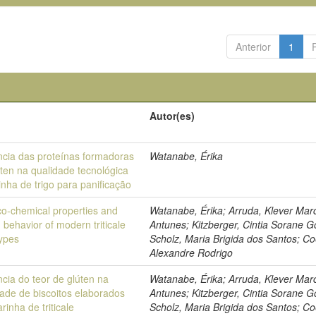
Anterior
1
o
Autor(es)
ência das proteínas formadoras
Watanabe, Érika
úten na qualidade tecnológica
inha de trigo para panificação
co-chemical properties and
Watanabe, Érika; Arruda, Klever Mar
g behavior of modern triticale
Antunes; Kitzberger, Cintia Sorane G
ypes
Scholz, Maria Brigida dos Santos; Co
Alexandre Rodrigo
ncia do teor de glúten na
Watanabe, Érika; Arruda, Klever Mar
dade de biscoitos elaborados
Antunes; Kitzberger, Cintia Sorane G
rinha de triticale
Scholz, Maria Brigida dos Santos; Co