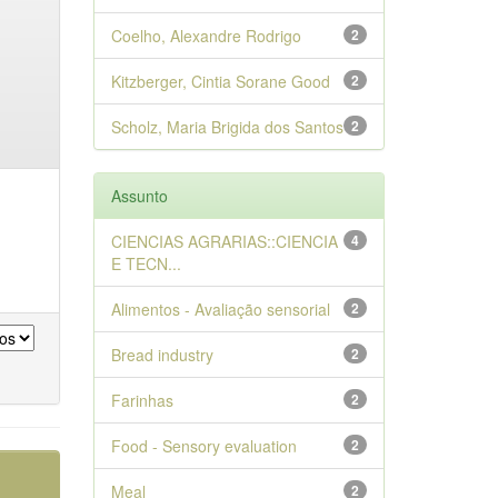
Coelho, Alexandre Rodrigo
2
Kitzberger, Cintia Sorane Good
2
Scholz, Maria Brigida dos Santos
2
Assunto
CIENCIAS AGRARIAS::CIENCIA
4
E TECN...
Alimentos - Avaliação sensorial
2
Bread industry
2
Farinhas
2
Food - Sensory evaluation
2
Meal
2