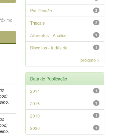
Panificação
2
Póximo
Triticale
2
Alimentos - Análise
1
Biscoitos - Indústria
1
próximo >
Data de Publicação
cio
2014
1
ood;
elho,
2016
1
2019
1
cio
ood;
2020
1
elho,