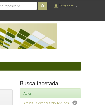
Entrar em:
Busca facetada
Autor
Arruda, Klever Marcio Antunes
2