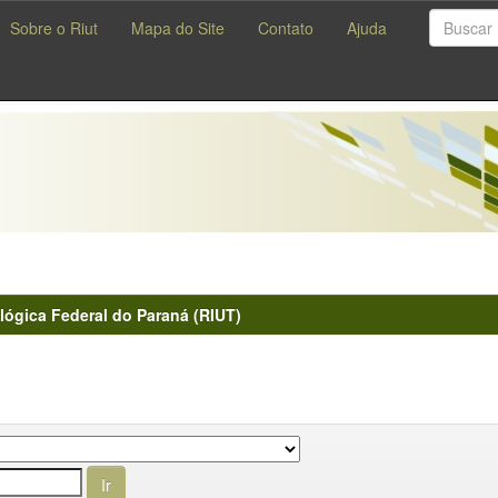
Sobre o Riut
Mapa do Site
Contato
Ajuda
lógica Federal do Paraná (RIUT)