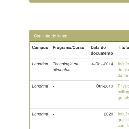
Conjunto de itens:
Câmpus
Programa/Curso
Data do
Títul
documento
Londrina
Tecnologia em
4-Dez-2014
Influ
alimentos
do gl
da far
Londrina
-
Out-2019
Physi
millin
genot
Londrina
-
2020
Influê
quali
com fa