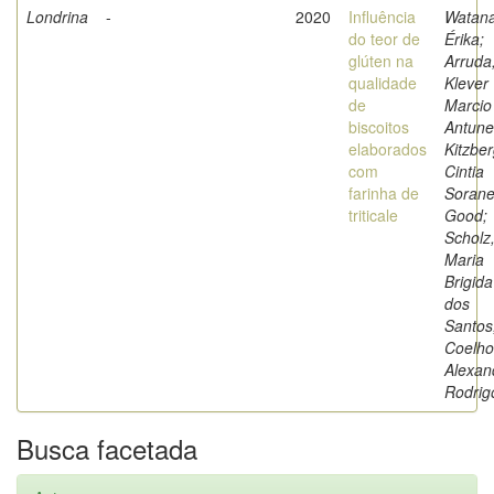
Londrina
-
2020
Influência
Watan
do teor de
Érika;
glúten na
Arruda
qualidade
Klever
de
Marcio
biscoitos
Antune
elaborados
Kitzber
com
Cintia
farinha de
Soran
triticale
Good;
Scholz
Maria
Brigida
dos
Santos
Coelho
Alexan
Rodrig
Busca facetada