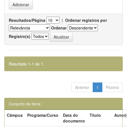
Resultados/Página
|
Ordenar registros por
Ordenar
Registro(s)
Resultado 1-1 de 1.
Anterior
1
Póximo
Conjunto de itens:
Câmpus
Programa/Curso
Data do
Título
Autor(
documento