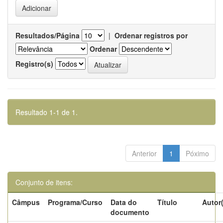
Resultados/Página
|
Ordenar registros por
Ordenar
Registro(s)
Resultado 1-1 de 1.
Anterior
1
Póximo
Conjunto de itens:
Câmpus
Programa/Curso
Data do
Título
Autor
documento