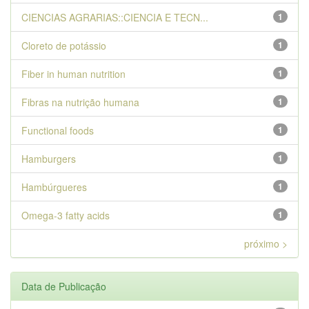
CIENCIAS AGRARIAS::CIENCIA E TECN...
1
Cloreto de potássio
1
Fiber in human nutrition
1
Fibras na nutrição humana
1
Functional foods
1
Hamburgers
1
Hambúrgueres
1
Omega-3 fatty acids
1
próximo >
Data de Publicação